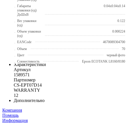
Габариты
0.04x0.04x0.14
упаковки (ед)
ДхШхВ
Вес упаковки
0.122
(ед)
Объем упаковки
0.000224
(ед)
EANCode
4670089304700
Объем
70
Цвет
черный фото
Совместимость
Epson ECOTANK L8160/8180
Характеристики
Артикул
1589571
Партномер
CS-EPT07D14
WARRANTY
12
Дополнительно
Компания
Помощь
Информация