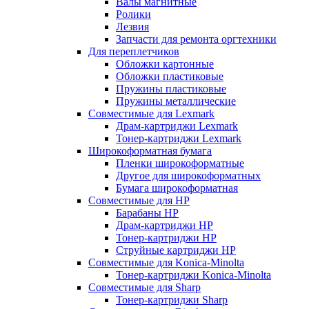
Валы магнитные
Ролики
Лезвия
Запчасти для ремонта оргтехники
Для переплетчиков
Обложки картонные
Обложки пластиковые
Пружины пластиковые
Пружины металлические
Совместимые для Lexmark
Драм-картриджи Lexmark
Тонер-картриджи Lexmark
Широкоформатная бумага
Пленки широкоформатные
Другое для широкоформатных
Бумага широкоформатная
Совместимые для HP
Барабаны HP
Драм-картриджи HP
Тонер-картриджи HP
Струйные картриджи HP
Совместимые для Konica-Minolta
Тонер-картриджи Konica-Minolta
Совместимые для Sharp
Тонер-картриджи Sharp