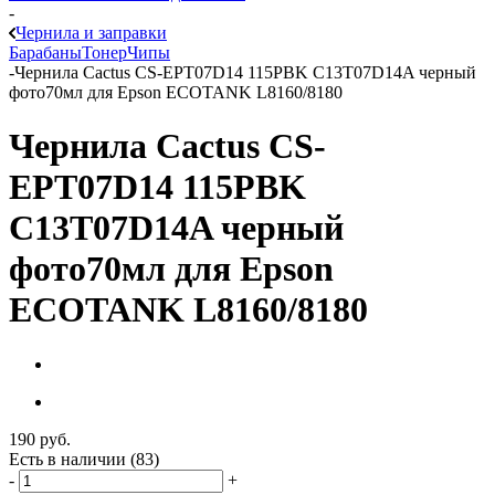
-
Чернила и заправки
Барабаны
Тонер
Чипы
-
Чернила Cactus CS-EPT07D14 115PBK C13T07D14A черный
фото70мл для Epson ECOTANK L8160/8180
Чернила Cactus CS-
EPT07D14 115PBK
C13T07D14A черный
фото70мл для Epson
ECOTANK L8160/8180
190
руб.
Есть в наличии
(83)
-
+