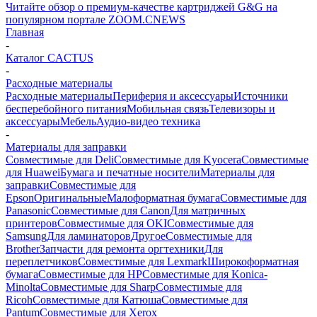
Читайте обзор о премиум-качестве картриджей G&G на
популярном портале ZOOM.CNEWS
Главная
-
Каталог CACTUS
-
Расходные материалы
Расходные материалы
Периферия и аксессуары
Источники
бесперебойного питания
Мобильная связь
Телевизоры и
аксессуары
Мебель
Аудио-видео техника
-
Материалы для заправки
Совместимые для Deli
Совместимые для Kyocera
Совместимые
для Huawei
Бумага и печатные носители
Материалы для
заправки
Совместимые для
Epson
Оригинальные
Малоформатная бумага
Совместимые для
Panasonic
Совместимые для Canon
Для матричных
принтеров
Совместимые для OKI
Совместимые для
Samsung
Для ламинаторов
Другое
Совместимые для
Brother
Запчасти для ремонта оргтехники
Для
переплетчиков
Совместимые для Lexmark
Широкоформатная
бумага
Совместимые для HP
Совместимые для Konica-
Minolta
Совместимые для Sharp
Совместимые для
Ricoh
Совместимые для Катюша
Совместимые для
Pantum
Совместимые для Xerox