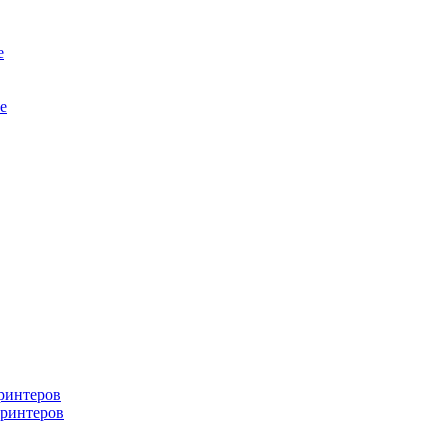
е
е
ринтеров
ринтеров