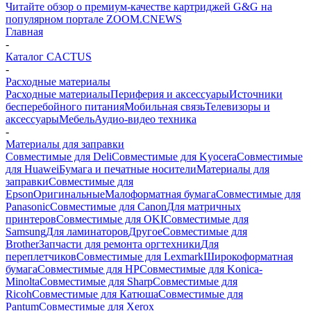
Читайте обзор о премиум-качестве картриджей G&G на
популярном портале ZOOM.CNEWS
Главная
-
Каталог CACTUS
-
Расходные материалы
Расходные материалы
Периферия и аксессуары
Источники
бесперебойного питания
Мобильная связь
Телевизоры и
аксессуары
Мебель
Аудио-видео техника
-
Материалы для заправки
Совместимые для Deli
Совместимые для Kyocera
Совместимые
для Huawei
Бумага и печатные носители
Материалы для
заправки
Совместимые для
Epson
Оригинальные
Малоформатная бумага
Совместимые для
Panasonic
Совместимые для Canon
Для матричных
принтеров
Совместимые для OKI
Совместимые для
Samsung
Для ламинаторов
Другое
Совместимые для
Brother
Запчасти для ремонта оргтехники
Для
переплетчиков
Совместимые для Lexmark
Широкоформатная
бумага
Совместимые для HP
Совместимые для Konica-
Minolta
Совместимые для Sharp
Совместимые для
Ricoh
Совместимые для Катюша
Совместимые для
Pantum
Совместимые для Xerox