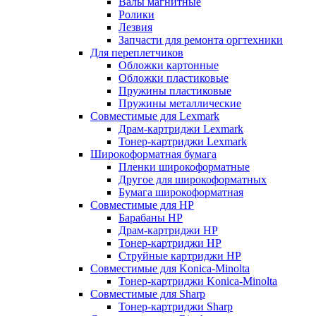
Валы магнитные
Ролики
Лезвия
Запчасти для ремонта оргтехники
Для переплетчиков
Обложки картонные
Обложки пластиковые
Пружины пластиковые
Пружины металлические
Совместимые для Lexmark
Драм-картриджи Lexmark
Тонер-картриджи Lexmark
Широкоформатная бумага
Пленки широкоформатные
Другое для широкоформатных
Бумага широкоформатная
Совместимые для HP
Барабаны HP
Драм-картриджи HP
Тонер-картриджи HP
Струйные картриджи HP
Совместимые для Konica-Minolta
Тонер-картриджи Konica-Minolta
Совместимые для Sharp
Тонер-картриджи Sharp