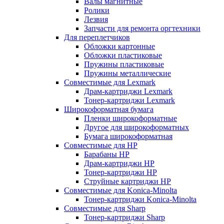
Валы магнитные
Ролики
Лезвия
Запчасти для ремонта оргтехники
Для переплетчиков
Обложки картонные
Обложки пластиковые
Пружины пластиковые
Пружины металлические
Совместимые для Lexmark
Драм-картриджи Lexmark
Тонер-картриджи Lexmark
Широкоформатная бумага
Пленки широкоформатные
Другое для широкоформатных
Бумага широкоформатная
Совместимые для HP
Барабаны HP
Драм-картриджи HP
Тонер-картриджи HP
Струйные картриджи HP
Совместимые для Konica-Minolta
Тонер-картриджи Konica-Minolta
Совместимые для Sharp
Тонер-картриджи Sharp