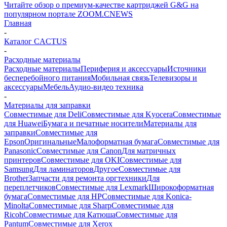
Читайте обзор о премиум-качестве картриджей G&G на
популярном портале ZOOM.CNEWS
Главная
-
Каталог CACTUS
-
Расходные материалы
Расходные материалы
Периферия и аксессуары
Источники
бесперебойного питания
Мобильная связь
Телевизоры и
аксессуары
Мебель
Аудио-видео техника
-
Материалы для заправки
Совместимые для Deli
Совместимые для Kyocera
Совместимые
для Huawei
Бумага и печатные носители
Материалы для
заправки
Совместимые для
Epson
Оригинальные
Малоформатная бумага
Совместимые для
Panasonic
Совместимые для Canon
Для матричных
принтеров
Совместимые для OKI
Совместимые для
Samsung
Для ламинаторов
Другое
Совместимые для
Brother
Запчасти для ремонта оргтехники
Для
переплетчиков
Совместимые для Lexmark
Широкоформатная
бумага
Совместимые для HP
Совместимые для Konica-
Minolta
Совместимые для Sharp
Совместимые для
Ricoh
Совместимые для Катюша
Совместимые для
Pantum
Совместимые для Xerox