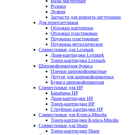
Валы магнитные
Ролики
Лезвия
Запчасти для ремонта оргтехники
Для переплетчиков
Обложки картонные
Обложки пластиковые
Пружины пластиковые
Пружины металлические
Совместимые для Lexmark
Драм-картриджи Lexmark
Тонер-картриджи Lexmark
Широкоформатная бумага
Пленки широкоформатные
Другое для широкоформатных
Бумага широкоформатная
Совместимые для HP
Барабаны HP
Драм-картриджи HP
Тонер-картриджи HP
Струйные картриджи HP
Совместимые для Konica-Minolta
Тонер-картриджи Konica-Minolta
Совместимые для Sharp
Тонер-картриджи Sharp