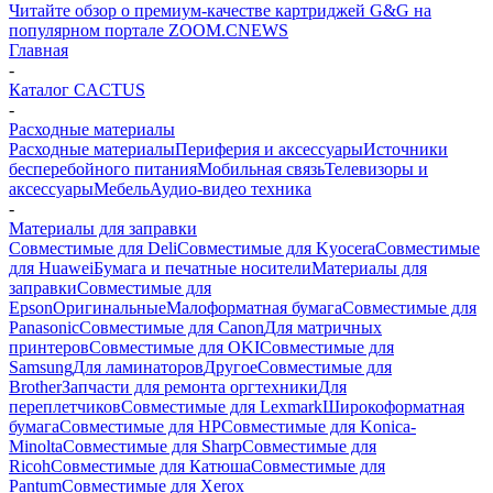
Читайте обзор о премиум-качестве картриджей G&G на
популярном портале ZOOM.CNEWS
Главная
-
Каталог CACTUS
-
Расходные материалы
Расходные материалы
Периферия и аксессуары
Источники
бесперебойного питания
Мобильная связь
Телевизоры и
аксессуары
Мебель
Аудио-видео техника
-
Материалы для заправки
Совместимые для Deli
Совместимые для Kyocera
Совместимые
для Huawei
Бумага и печатные носители
Материалы для
заправки
Совместимые для
Epson
Оригинальные
Малоформатная бумага
Совместимые для
Panasonic
Совместимые для Canon
Для матричных
принтеров
Совместимые для OKI
Совместимые для
Samsung
Для ламинаторов
Другое
Совместимые для
Brother
Запчасти для ремонта оргтехники
Для
переплетчиков
Совместимые для Lexmark
Широкоформатная
бумага
Совместимые для HP
Совместимые для Konica-
Minolta
Совместимые для Sharp
Совместимые для
Ricoh
Совместимые для Катюша
Совместимые для
Pantum
Совместимые для Xerox