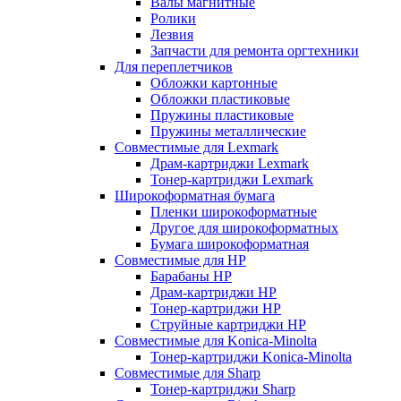
Валы магнитные
Ролики
Лезвия
Запчасти для ремонта оргтехники
Для переплетчиков
Обложки картонные
Обложки пластиковые
Пружины пластиковые
Пружины металлические
Совместимые для Lexmark
Драм-картриджи Lexmark
Тонер-картриджи Lexmark
Широкоформатная бумага
Пленки широкоформатные
Другое для широкоформатных
Бумага широкоформатная
Совместимые для HP
Барабаны HP
Драм-картриджи HP
Тонер-картриджи HP
Струйные картриджи HP
Совместимые для Konica-Minolta
Тонер-картриджи Konica-Minolta
Совместимые для Sharp
Тонер-картриджи Sharp