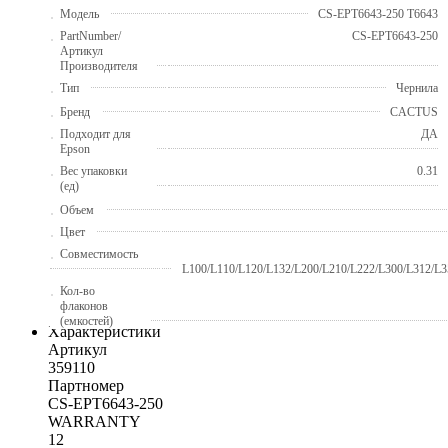
Модель
CS-EPT6643-250 T6643
PartNumber/
CS-EPT6643-250
Артикул
Производителя
Тип
Чернила
Бренд
CACTUS
Подходит для
ДА
Epson
Вес упаковки
0.31
(ед)
Объем
Цвет
Совместимость
L100/L110/L120/L132/L200/L210/L222/L300/L312/L3
Кол-во
флаконов
(емкостей)
Характеристики
Артикул
359110
Партномер
CS-EPT6643-250
WARRANTY
12