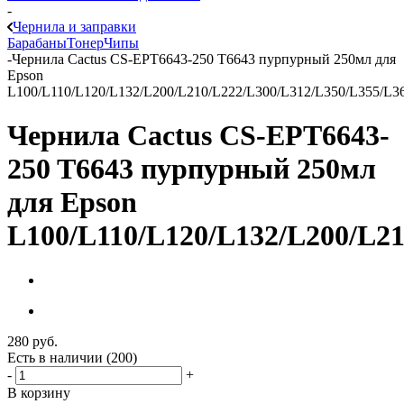
-
Чернила и заправки
Барабаны
Тонер
Чипы
-
Чернила Cactus CS-EPT6643-250 T6643 пурпурный 250мл для
Epson
L100/L110/L120/L132/L200/L210/L222/L300/L312/L350/L355/L3
Чернила Cactus CS-EPT6643-
250 T6643 пурпурный 250мл
для Epson
L100/L110/L120/L132/L200/L21
280
руб.
Есть в наличии
(200)
-
+
В корзину