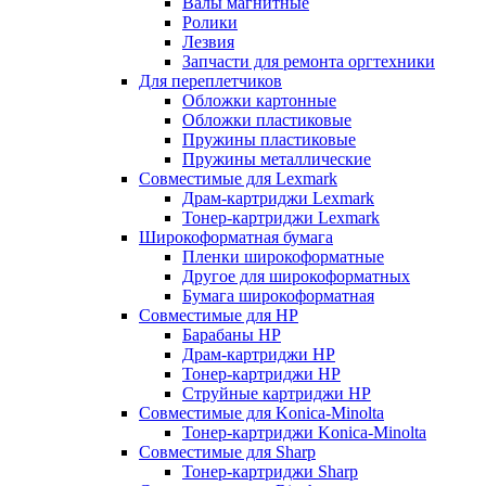
Валы магнитные
Ролики
Лезвия
Запчасти для ремонта оргтехники
Для переплетчиков
Обложки картонные
Обложки пластиковые
Пружины пластиковые
Пружины металлические
Совместимые для Lexmark
Драм-картриджи Lexmark
Тонер-картриджи Lexmark
Широкоформатная бумага
Пленки широкоформатные
Другое для широкоформатных
Бумага широкоформатная
Совместимые для HP
Барабаны HP
Драм-картриджи HP
Тонер-картриджи HP
Струйные картриджи HP
Совместимые для Konica-Minolta
Тонер-картриджи Konica-Minolta
Совместимые для Sharp
Тонер-картриджи Sharp