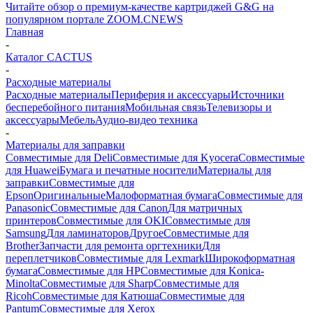
Читайте обзор о премиум-качестве картриджей G&G на
популярном портале ZOOM.CNEWS
Главная
-
Каталог CACTUS
-
Расходные материалы
Расходные материалы
Периферия и аксессуары
Источники
бесперебойного питания
Мобильная связь
Телевизоры и
аксессуары
Мебель
Аудио-видео техника
-
Материалы для заправки
Совместимые для Deli
Совместимые для Kyocera
Совместимые
для Huawei
Бумага и печатные носители
Материалы для
заправки
Совместимые для
Epson
Оригинальные
Малоформатная бумага
Совместимые для
Panasonic
Совместимые для Canon
Для матричных
принтеров
Совместимые для OKI
Совместимые для
Samsung
Для ламинаторов
Другое
Совместимые для
Brother
Запчасти для ремонта оргтехники
Для
переплетчиков
Совместимые для Lexmark
Широкоформатная
бумага
Совместимые для HP
Совместимые для Konica-
Minolta
Совместимые для Sharp
Совместимые для
Ricoh
Совместимые для Катюша
Совместимые для
Pantum
Совместимые для Xerox