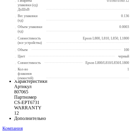
Габариты
0.05x0.05x0.12
упаковки (ед)
ДхШхВ
Вес упаковки
0.136
(ед)
Объем упаковки
0.0003
(ед)
Совместимость
Epson L800, L810, L850, L1800
(все устройства)
Объем
100
Цвет
черный
Совместимость
Epson L800/L810/L850/L1800
Кол-во
1
флаконов
(емкостей)
Характеристики
Артикул
807065
Партномер
CS-EPT6731
WARRANTY
12
Дополнительно
Компания