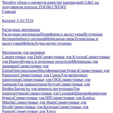
Читайте обзор о премиум-качестве картриджей G&G на
популярном портале ZOOM.CNEWS
Главная
-
Каталог CACTUS
-
Расходные материалы
Расходные материалы
Периферия и аксессуары
Источники
бесперебойного питания
Мобильная связь
Телевизоры и
аксессуары
Мебель
Аудио-видео техника
-
Материалы для заправки
Совместимые для Deli
Совместимые для Kyocera
Совместимые
для Huawei
Бумага и печатные носители
Материалы для
заправки
Совместимые для
Epson
Оригинальные
Малоформатная бумага
Совместимые для
Panasonic
Совместимые для Canon
Для матричных
принтеров
Совместимые для OKI
Совместимые для
Samsung
Для ламинаторов
Другое
Совместимые для
Brother
Запчасти для ремонта оргтехники
Для
переплетчиков
Совместимые для Lexmark
Широкоформатная
бумага
Совместимые для HP
Совместимые для Konica-
Minolta
Совместимые для Sharp
Совместимые для
Ricoh
Совместимые для Катюша
Совместимые для
Pantum
Совместимые для Xerox