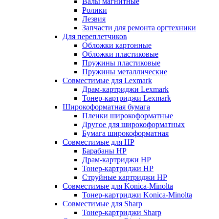
Валы магнитные
Ролики
Лезвия
Запчасти для ремонта оргтехники
Для переплетчиков
Обложки картонные
Обложки пластиковые
Пружины пластиковые
Пружины металлические
Совместимые для Lexmark
Драм-картриджи Lexmark
Тонер-картриджи Lexmark
Широкоформатная бумага
Пленки широкоформатные
Другое для широкоформатных
Бумага широкоформатная
Совместимые для HP
Барабаны HP
Драм-картриджи HP
Тонер-картриджи HP
Струйные картриджи HP
Совместимые для Konica-Minolta
Тонер-картриджи Konica-Minolta
Совместимые для Sharp
Тонер-картриджи Sharp