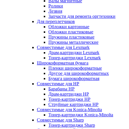
Валы магнитные
Ролики
Лезвия
Запчасти для ремонта оргтехники
Для переплетчиков
Обложки картонные
Обложки пластиковые
Пружины пластиковые
Пружины металлические
Совместимые для Lexmark
Драм-картриджи Lexmark
Тонер-картриджи Lexmark
Широкоформатная бумага
Пленки широкоформатные
Другое для широкоформатных
Бумага широкоформатная
Совместимые для HP
Барабаны HP
Драм-картриджи HP
Тонер-картриджи HP
Струйные картриджи HP
Совместимые для Konica-Minolta
Тонер-картриджи Konica-Minolta
Совместимые для Sharp
Тонер-картриджи Sharp