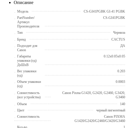
Описание
Модель
CS-GI41PGBK GI-41 PGBK
PartNumber/
CS-GI41PGBK
Артикул
Производителя
Тип
Чернила
Бренд
CACTUS
Подходит для
ДА
Canon
Габариты
0.12x0.05x0.05
упаковки (ед)
ДхШхВ
Вес упаковки
0.203
(ед)
Объем упаковки
0.0003
(ед)
Совместимость
Canon Pixma G1420, G2420, G2460, G3420,
(все устройства)
G3460
Объем
140
Цвет
черный пигментный
Совместимость
Canon PIXMA
G1420/G2420/G2460/G3420/G3460
Кол-во
1