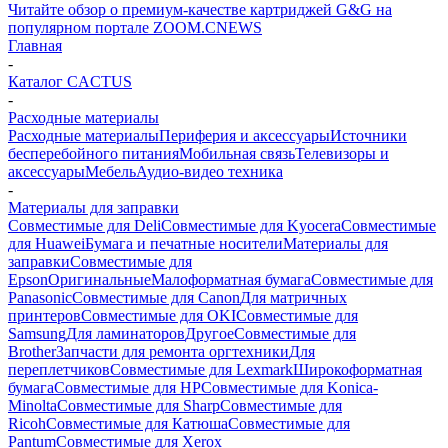
Читайте обзор о премиум-качестве картриджей G&G на
популярном портале ZOOM.CNEWS
Главная
-
Каталог CACTUS
-
Расходные материалы
Расходные материалы
Периферия и аксессуары
Источники
бесперебойного питания
Мобильная связь
Телевизоры и
аксессуары
Мебель
Аудио-видео техника
-
Материалы для заправки
Совместимые для Deli
Совместимые для Kyocera
Совместимые
для Huawei
Бумага и печатные носители
Материалы для
заправки
Совместимые для
Epson
Оригинальные
Малоформатная бумага
Совместимые для
Panasonic
Совместимые для Canon
Для матричных
принтеров
Совместимые для OKI
Совместимые для
Samsung
Для ламинаторов
Другое
Совместимые для
Brother
Запчасти для ремонта оргтехники
Для
переплетчиков
Совместимые для Lexmark
Широкоформатная
бумага
Совместимые для HP
Совместимые для Konica-
Minolta
Совместимые для Sharp
Совместимые для
Ricoh
Совместимые для Катюша
Совместимые для
Pantum
Совместимые для Xerox