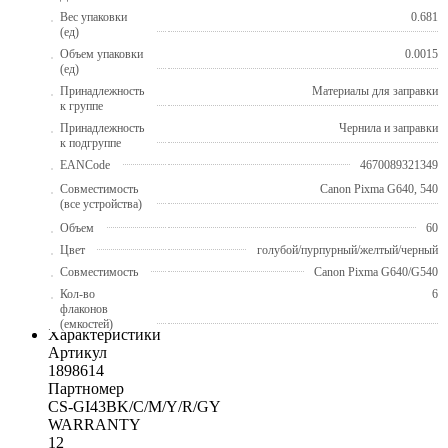
Вес упаковки
0.681
(ед)
Объем упаковки
0.0015
(ед)
Принадлежность
Материалы для заправки
к группе
Принадлежность
Чернила и заправки
к подгруппе
EANCode
4670089321349
Совместимость
Canon Pixma G640, 540
(все устройства)
Объем
60
Цвет
голубой/пурпурный/желтый/черный
Совместимость
Canon Pixma G640/G540
Кол-во
6
флаконов
(емкостей)
Характеристики
Артикул
1898614
Партномер
CS-GI43BK/C/M/Y/R/GY
WARRANTY
12