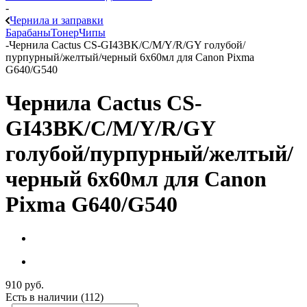
-
Чернила и заправки
Барабаны
Тонер
Чипы
-
Чернила Cactus CS-GI43BK/C/M/Y/R/GY голубой/
пурпурный/желтый/черный 6x60мл для Canon Pixma
G640/G540
Чернила Cactus CS-
GI43BK/C/M/Y/R/GY
голубой/пурпурный/желтый/
черный 6x60мл для Canon
Pixma G640/G540
910
руб.
Есть в наличии
(112)