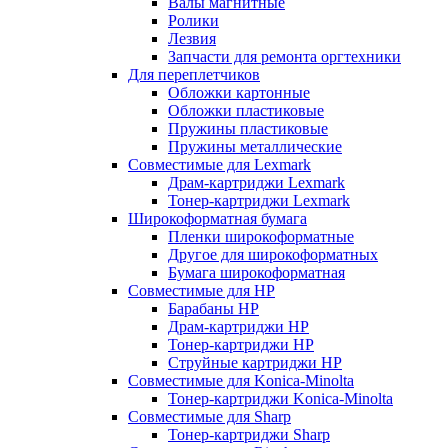
Валы магнитные
Ролики
Лезвия
Запчасти для ремонта оргтехники
Для переплетчиков
Обложки картонные
Обложки пластиковые
Пружины пластиковые
Пружины металлические
Совместимые для Lexmark
Драм-картриджи Lexmark
Тонер-картриджи Lexmark
Широкоформатная бумага
Пленки широкоформатные
Другое для широкоформатных
Бумага широкоформатная
Совместимые для HP
Барабаны HP
Драм-картриджи HP
Тонер-картриджи HP
Струйные картриджи HP
Совместимые для Konica-Minolta
Тонер-картриджи Konica-Minolta
Совместимые для Sharp
Тонер-картриджи Sharp