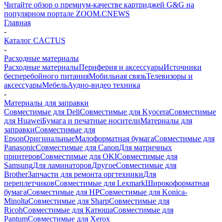
Читайте обзор о премиум-качестве картриджей G&G на
популярном портале ZOOM.CNEWS
Главная
-
Каталог CACTUS
-
Расходные материалы
Расходные материалы
Периферия и аксессуары
Источники
бесперебойного питания
Мобильная связь
Телевизоры и
аксессуары
Мебель
Аудио-видео техника
-
Материалы для заправки
Совместимые для Deli
Совместимые для Kyocera
Совместимые
для Huawei
Бумага и печатные носители
Материалы для
заправки
Совместимые для
Epson
Оригинальные
Малоформатная бумага
Совместимые для
Panasonic
Совместимые для Canon
Для матричных
принтеров
Совместимые для OKI
Совместимые для
Samsung
Для ламинаторов
Другое
Совместимые для
Brother
Запчасти для ремонта оргтехники
Для
переплетчиков
Совместимые для Lexmark
Широкоформатная
бумага
Совместимые для HP
Совместимые для Konica-
Minolta
Совместимые для Sharp
Совместимые для
Ricoh
Совместимые для Катюша
Совместимые для
Pantum
Совместимые для Xerox