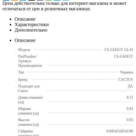
Цена действительна только для интернет-магазина и может
отличаться от цен в розничных магазинах
Описание
Характеристики
Дополнительно
Описание
Модель
CS-GI43GY GI-43
PartNumber/
CS-GI43GY
Артикул
Производителя
Тип
Чернила
Бренд
CACTUS
Подходит для
ДА
Canon
Длина упаковки
0.13
(ед)
Ширина
0.03
упаковки (ед)
Высота
0.03
упаковки (ед)
Габариты
0.045x0.045x0.09
упаковки (ед)