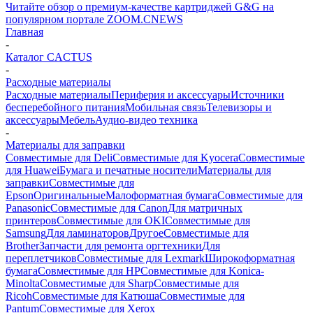
Читайте обзор о премиум-качестве картриджей G&G на
популярном портале ZOOM.CNEWS
Главная
-
Каталог CACTUS
-
Расходные материалы
Расходные материалы
Периферия и аксессуары
Источники
бесперебойного питания
Мобильная связь
Телевизоры и
аксессуары
Мебель
Аудио-видео техника
-
Материалы для заправки
Совместимые для Deli
Совместимые для Kyocera
Совместимые
для Huawei
Бумага и печатные носители
Материалы для
заправки
Совместимые для
Epson
Оригинальные
Малоформатная бумага
Совместимые для
Panasonic
Совместимые для Canon
Для матричных
принтеров
Совместимые для OKI
Совместимые для
Samsung
Для ламинаторов
Другое
Совместимые для
Brother
Запчасти для ремонта оргтехники
Для
переплетчиков
Совместимые для Lexmark
Широкоформатная
бумага
Совместимые для HP
Совместимые для Konica-
Minolta
Совместимые для Sharp
Совместимые для
Ricoh
Совместимые для Катюша
Совместимые для
Pantum
Совместимые для Xerox