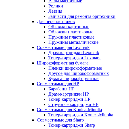
Валы магнитные
Ролики
Лезвия
Запчасти для ремонта оргтехники
Для переплетчиков
Обложки картонные
Обложки пластиковые
Пружины пластиковые
Пружины металлические
Совместимые для Lexmark
Драм-картриджи Lexmark
Тонер-картриджи Lexmark
Широкоформатная бумага
Пленки широкоформатные
Другое для широкоформатных
Бумага широкоформатная
Совместимые для HP
Барабаны HP
Драм-картриджи HP
Тонер-картриджи HP
Струйные картриджи HP
Совместимые для Konica-Minolta
Тонер-картриджи Konica-Minolta
Совместимые для Sharp
Тонер-картриджи Sharp