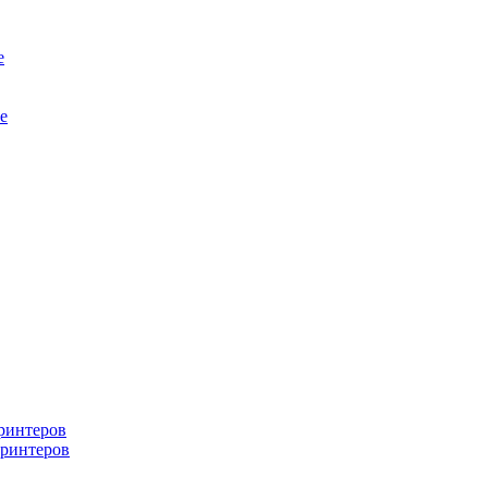
е
е
ринтеров
ринтеров