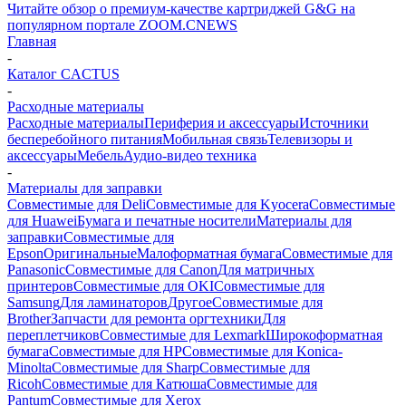
Читайте обзор о премиум-качестве картриджей G&G на
популярном портале ZOOM.CNEWS
Главная
-
Каталог CACTUS
-
Расходные материалы
Расходные материалы
Периферия и аксессуары
Источники
бесперебойного питания
Мобильная связь
Телевизоры и
аксессуары
Мебель
Аудио-видео техника
-
Материалы для заправки
Совместимые для Deli
Совместимые для Kyocera
Совместимые
для Huawei
Бумага и печатные носители
Материалы для
заправки
Совместимые для
Epson
Оригинальные
Малоформатная бумага
Совместимые для
Panasonic
Совместимые для Canon
Для матричных
принтеров
Совместимые для OKI
Совместимые для
Samsung
Для ламинаторов
Другое
Совместимые для
Brother
Запчасти для ремонта оргтехники
Для
переплетчиков
Совместимые для Lexmark
Широкоформатная
бумага
Совместимые для HP
Совместимые для Konica-
Minolta
Совместимые для Sharp
Совместимые для
Ricoh
Совместимые для Катюша
Совместимые для
Pantum
Совместимые для Xerox