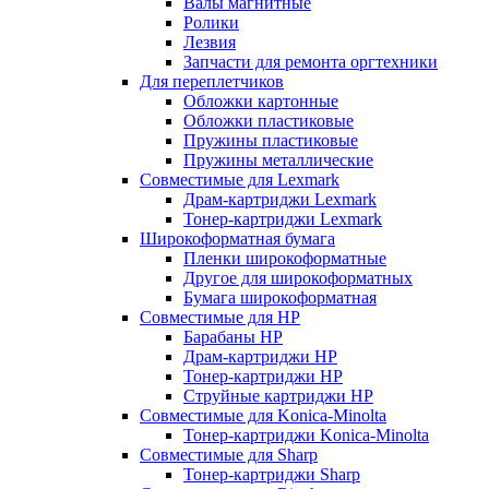
Валы магнитные
Ролики
Лезвия
Запчасти для ремонта оргтехники
Для переплетчиков
Обложки картонные
Обложки пластиковые
Пружины пластиковые
Пружины металлические
Совместимые для Lexmark
Драм-картриджи Lexmark
Тонер-картриджи Lexmark
Широкоформатная бумага
Пленки широкоформатные
Другое для широкоформатных
Бумага широкоформатная
Совместимые для HP
Барабаны HP
Драм-картриджи HP
Тонер-картриджи HP
Струйные картриджи HP
Совместимые для Konica-Minolta
Тонер-картриджи Konica-Minolta
Совместимые для Sharp
Тонер-картриджи Sharp