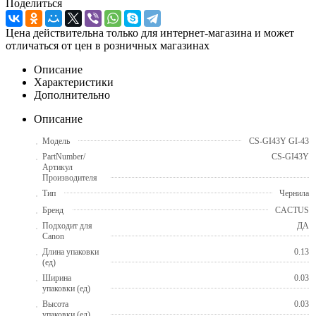
Поделиться
Цена действительна только для интернет-магазина и может
отличаться от цен в розничных магазинах
Описание
Характеристики
Дополнительно
Описание
Модель
CS-GI43Y GI-43
PartNumber/
CS-GI43Y
Артикул
Производителя
Тип
Чернила
Бренд
CACTUS
Подходит для
ДА
Canon
Длина упаковки
0.13
(ед)
Ширина
0.03
упаковки (ед)
Высота
0.03
упаковки (ед)