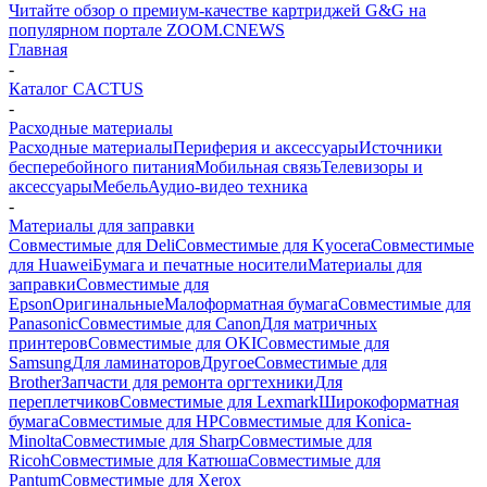
Читайте обзор о премиум-качестве картриджей G&G на
популярном портале ZOOM.CNEWS
Главная
-
Каталог CACTUS
-
Расходные материалы
Расходные материалы
Периферия и аксессуары
Источники
бесперебойного питания
Мобильная связь
Телевизоры и
аксессуары
Мебель
Аудио-видео техника
-
Материалы для заправки
Совместимые для Deli
Совместимые для Kyocera
Совместимые
для Huawei
Бумага и печатные носители
Материалы для
заправки
Совместимые для
Epson
Оригинальные
Малоформатная бумага
Совместимые для
Panasonic
Совместимые для Canon
Для матричных
принтеров
Совместимые для OKI
Совместимые для
Samsung
Для ламинаторов
Другое
Совместимые для
Brother
Запчасти для ремонта оргтехники
Для
переплетчиков
Совместимые для Lexmark
Широкоформатная
бумага
Совместимые для HP
Совместимые для Konica-
Minolta
Совместимые для Sharp
Совместимые для
Ricoh
Совместимые для Катюша
Совместимые для
Pantum
Совместимые для Xerox