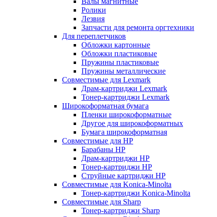
Валы магнитные
Ролики
Лезвия
Запчасти для ремонта оргтехники
Для переплетчиков
Обложки картонные
Обложки пластиковые
Пружины пластиковые
Пружины металлические
Совместимые для Lexmark
Драм-картриджи Lexmark
Тонер-картриджи Lexmark
Широкоформатная бумага
Пленки широкоформатные
Другое для широкоформатных
Бумага широкоформатная
Совместимые для HP
Барабаны HP
Драм-картриджи HP
Тонер-картриджи HP
Струйные картриджи HP
Совместимые для Konica-Minolta
Тонер-картриджи Konica-Minolta
Совместимые для Sharp
Тонер-картриджи Sharp