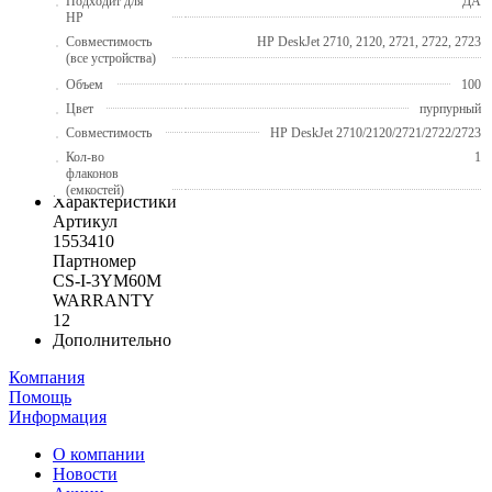
Подходит для
ДА
HP
Совместимость
HP DeskJet 2710, 2120, 2721, 2722, 2723
(все устройства)
Объем
100
Цвет
пурпурный
Совместимость
HP DeskJet 2710/2120/2721/2722/2723
Кол-во
1
флаконов
(емкостей)
Характеристики
Артикул
1553410
Партномер
CS-I-3YM60M
WARRANTY
12
Дополнительно
Компания
Помощь
Информация
О компании
Новости