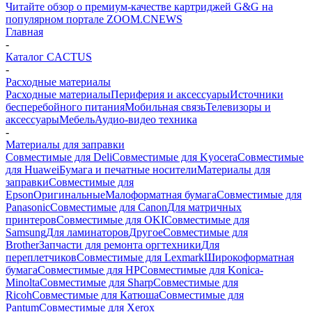
Читайте обзор о премиум-качестве картриджей G&G на
популярном портале ZOOM.CNEWS
Главная
-
Каталог CACTUS
-
Расходные материалы
Расходные материалы
Периферия и аксессуары
Источники
бесперебойного питания
Мобильная связь
Телевизоры и
аксессуары
Мебель
Аудио-видео техника
-
Материалы для заправки
Совместимые для Deli
Совместимые для Kyocera
Совместимые
для Huawei
Бумага и печатные носители
Материалы для
заправки
Совместимые для
Epson
Оригинальные
Малоформатная бумага
Совместимые для
Panasonic
Совместимые для Canon
Для матричных
принтеров
Совместимые для OKI
Совместимые для
Samsung
Для ламинаторов
Другое
Совместимые для
Brother
Запчасти для ремонта оргтехники
Для
переплетчиков
Совместимые для Lexmark
Широкоформатная
бумага
Совместимые для HP
Совместимые для Konica-
Minolta
Совместимые для Sharp
Совместимые для
Ricoh
Совместимые для Катюша
Совместимые для
Pantum
Совместимые для Xerox