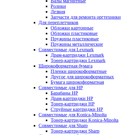
Валы магнитные
Ролики
Лезвия
Запчасти для ремонта оргтехники
Для переплетчиков
Обложки картонные
Обложки пластиковые
Пружины пластиковые
Пружины металлические
Совместимые для Lexmark
Драм-картриджи Lexmark
Тонер-картриджи Lexmark
Широкоформатная бумага
Пленки широкоформатные
Другое для широкоформатных
Бумага широкоформатная
Совместимые для HP
Барабаны HP
Драм-картриджи HP
Тонер-картриджи HP
Струйные картриджи HP
Совместимые для Konica-Minolta
Тонер-картриджи Konica-Minolta
Совместимые для Sharp
Тонер-картриджи Sharp