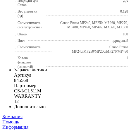
Подходит для
ДА
Canon
Вес упаковки
0.128
(ед)
Совместимость
Canon Pixma MP240, MP250, MP260, MP270,
(все устройства)
MP480, MP490, MP492, MX320, MX330
Объем
100
Цвет
пурпурный
Совместимость
Canon Pixma
MP240/MP250/MP260/MP270/MP480
Кол-во
1
флаконов
(емкостей)
Характеристики
Артикул
845568
Партномер
CS-I-CL511M
WARRANTY
12
Дополнительно
Компания
Помощь
Информация