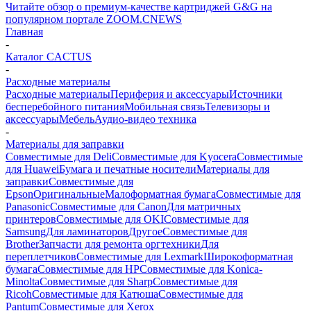
Читайте обзор о премиум-качестве картриджей G&G на
популярном портале ZOOM.CNEWS
Главная
-
Каталог CACTUS
-
Расходные материалы
Расходные материалы
Периферия и аксессуары
Источники
бесперебойного питания
Мобильная связь
Телевизоры и
аксессуары
Мебель
Аудио-видео техника
-
Материалы для заправки
Совместимые для Deli
Совместимые для Kyocera
Совместимые
для Huawei
Бумага и печатные носители
Материалы для
заправки
Совместимые для
Epson
Оригинальные
Малоформатная бумага
Совместимые для
Panasonic
Совместимые для Canon
Для матричных
принтеров
Совместимые для OKI
Совместимые для
Samsung
Для ламинаторов
Другое
Совместимые для
Brother
Запчасти для ремонта оргтехники
Для
переплетчиков
Совместимые для Lexmark
Широкоформатная
бумага
Совместимые для HP
Совместимые для Konica-
Minolta
Совместимые для Sharp
Совместимые для
Ricoh
Совместимые для Катюша
Совместимые для
Pantum
Совместимые для Xerox