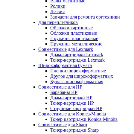
Валы магнитные
Ролики
Лезвия
Запчасти для ремонта оргтехники
Для переплетчиков
Обложки картонные
Обложки пластиковые
Пружины пластиковые
Пружины металлические
Совместимые для Lexmark
Драм-картриджи Lexmark
Тонер-картриджи Lexmark
Широкоформатная бумага
Пленки широкоформатные
Другое для широкоформатных
Бумага широкоформатная
Совместимые для HP
Барабаны HP
Драм-картриджи HP
Тонер-картриджи HP
Струйные картриджи HP
Совместимые для Konica-Minolta
Тонер-картриджи Konica-Minolta
Совместимые для Sharp
Тонер-картриджи Sharp