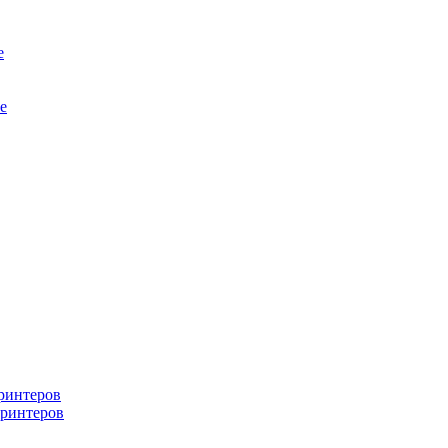
е
е
ринтеров
ринтеров