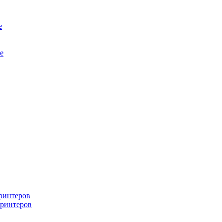
е
е
ринтеров
ринтеров