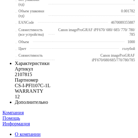
(ед)
Объем упаковки
0.001782
(ед)
EANCode
4670089355887
Совместимость
Canon imageProGRAF iPF670/ 680/ 685/ 770/ 780/
(все устройства)
785
Объем
1000
Цвет
голубой
Совместимость
Canon imageProGRAF
iPF670/680/685/770/780/785
Характеристики
Артикул
2107815
Партномер
CS-I-PFI107C-1L
WARRANTY
12
Дополнительно
Компания
Помощь
Информация
О компании