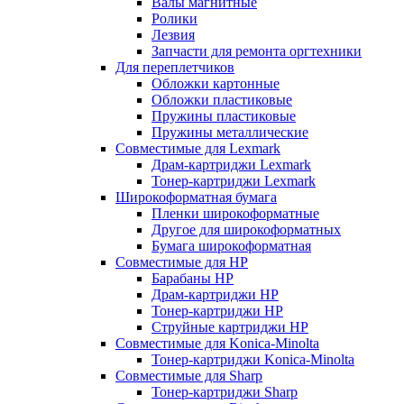
Валы магнитные
Ролики
Лезвия
Запчасти для ремонта оргтехники
Для переплетчиков
Обложки картонные
Обложки пластиковые
Пружины пластиковые
Пружины металлические
Совместимые для Lexmark
Драм-картриджи Lexmark
Тонер-картриджи Lexmark
Широкоформатная бумага
Пленки широкоформатные
Другое для широкоформатных
Бумага широкоформатная
Совместимые для HP
Барабаны HP
Драм-картриджи HP
Тонер-картриджи HP
Струйные картриджи HP
Совместимые для Konica-Minolta
Тонер-картриджи Konica-Minolta
Совместимые для Sharp
Тонер-картриджи Sharp