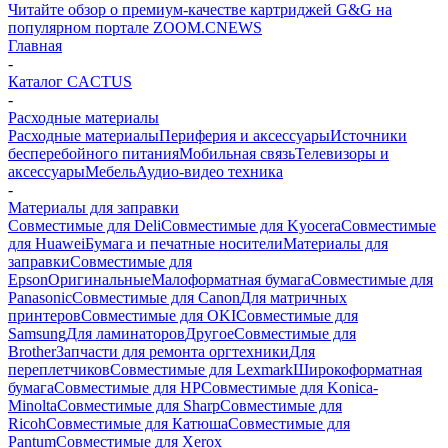
Читайте обзор о премиум-качестве картриджей G&G на
популярном портале ZOOM.CNEWS
Главная
-
Каталог CACTUS
-
Расходные материалы
Расходные материалы
Периферия и аксессуары
Источники
бесперебойного питания
Мобильная связь
Телевизоры и
аксессуары
Мебель
Аудио-видео техника
-
Материалы для заправки
Совместимые для Deli
Совместимые для Kyocera
Совместимые
для Huawei
Бумага и печатные носители
Материалы для
заправки
Совместимые для
Epson
Оригинальные
Малоформатная бумага
Совместимые для
Panasonic
Совместимые для Canon
Для матричных
принтеров
Совместимые для OKI
Совместимые для
Samsung
Для ламинаторов
Другое
Совместимые для
Brother
Запчасти для ремонта оргтехники
Для
переплетчиков
Совместимые для Lexmark
Широкоформатная
бумага
Совместимые для HP
Совместимые для Konica-
Minolta
Совместимые для Sharp
Совместимые для
Ricoh
Совместимые для Катюша
Совместимые для
Pantum
Совместимые для Xerox