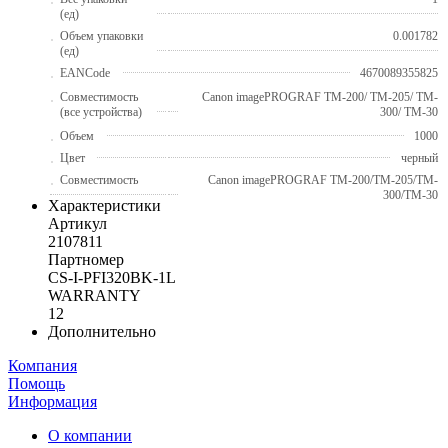
(ед)
Объем упаковки
0.001782
(ед)
EANCode
4670089355825
Совместимость
Canon imagePROGRAF TM-200/ TM-205/ TM-
(все устройства)
300/ TM-30
Объем
1000
Цвет
черный
Совместимость
Canon imagePROGRAF TM-200/TM-205/TM-
300/TM-30
Характеристики
Артикул
2107811
Партномер
CS-I-PFI320BK-1L
WARRANTY
12
Дополнительно
Компания
Помощь
Информация
О компании