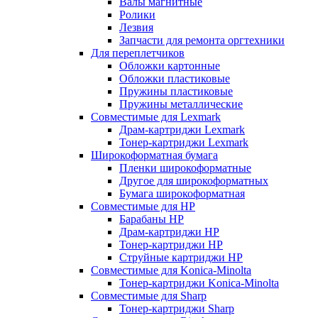
Валы магнитные
Ролики
Лезвия
Запчасти для ремонта оргтехники
Для переплетчиков
Обложки картонные
Обложки пластиковые
Пружины пластиковые
Пружины металлические
Совместимые для Lexmark
Драм-картриджи Lexmark
Тонер-картриджи Lexmark
Широкоформатная бумага
Пленки широкоформатные
Другое для широкоформатных
Бумага широкоформатная
Совместимые для HP
Барабаны HP
Драм-картриджи HP
Тонер-картриджи HP
Струйные картриджи HP
Совместимые для Konica-Minolta
Тонер-картриджи Konica-Minolta
Совместимые для Sharp
Тонер-картриджи Sharp