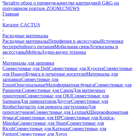
Читайте обзор о премиум-качестве картриджей G&G на
популярном портале ZOOM.CNEWS
Главная
-
Каталог CACTUS
-
Расходные материалы
Расходные материалы
Периферия и аксессуары
Источники
бесперебойного питания
Мобильная связь
Телевизоры и
аксессуары
Мебель
Аудио-видео техника
-
Материалы для заправки
Совместимые для Deli
Совместимые для Kyocera
Совместимые
для Huawei
Бумага и печатные носители
Материалы для
заправки
Совместимые для
Epson
Оригинальные
Малоформатная бумага
Совместимые для
Panasonic
Совместимые для Canon
Для матричных
принтеров
Совместимые для OKI
Совместимые для
Samsung
Для ламинаторов
Другое
Совместимые для
Brother
Запчасти для ремонта оргтехники
Для
переплетчиков
Совместимые для Lexmark
Широкоформатная
бумага
Совместимые для HP
Совместимые для Konica-
Minolta
Совместимые для Sharp
Совместимые для
Ricoh
Совместимые для Катюша
Совместимые для
Pantum
Совместимые для Xerox