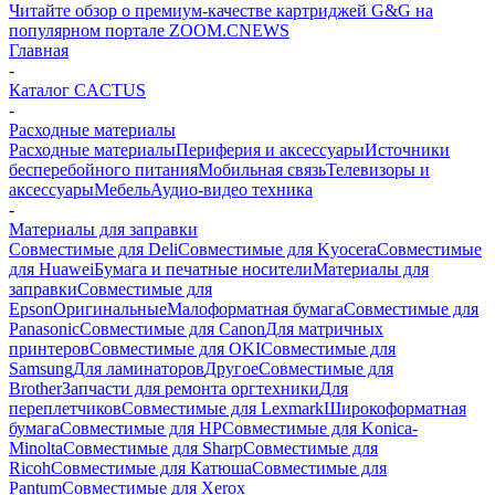
Читайте обзор о премиум-качестве картриджей G&G на
популярном портале ZOOM.CNEWS
Главная
-
Каталог CACTUS
-
Расходные материалы
Расходные материалы
Периферия и аксессуары
Источники
бесперебойного питания
Мобильная связь
Телевизоры и
аксессуары
Мебель
Аудио-видео техника
-
Материалы для заправки
Совместимые для Deli
Совместимые для Kyocera
Совместимые
для Huawei
Бумага и печатные носители
Материалы для
заправки
Совместимые для
Epson
Оригинальные
Малоформатная бумага
Совместимые для
Panasonic
Совместимые для Canon
Для матричных
принтеров
Совместимые для OKI
Совместимые для
Samsung
Для ламинаторов
Другое
Совместимые для
Brother
Запчасти для ремонта оргтехники
Для
переплетчиков
Совместимые для Lexmark
Широкоформатная
бумага
Совместимые для HP
Совместимые для Konica-
Minolta
Совместимые для Sharp
Совместимые для
Ricoh
Совместимые для Катюша
Совместимые для
Pantum
Совместимые для Xerox