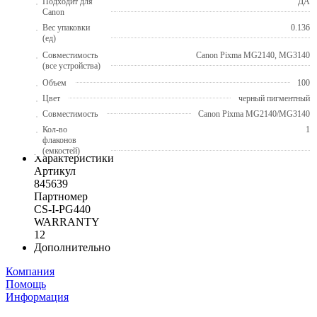
Подходит для
ДА
Canon
Вес упаковки
0.136
(ед)
Совместимость
Canon Pixma MG2140, MG3140
(все устройства)
Объем
100
Цвет
черный пигментный
Совместимость
Canon Pixma MG2140/MG3140
Кол-во
1
флаконов
(емкостей)
Характеристики
Артикул
845639
Партномер
CS-I-PG440
WARRANTY
12
Дополнительно
Компания
Помощь
Информация