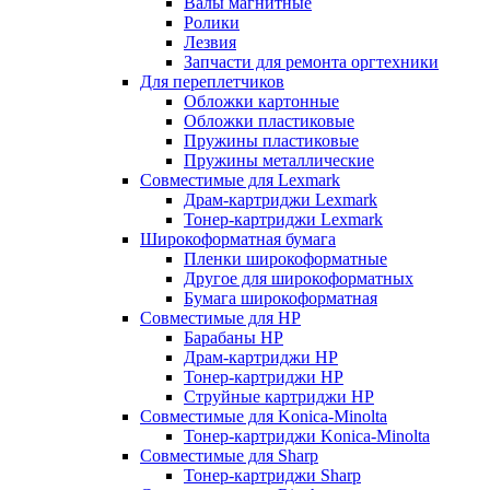
Валы магнитные
Ролики
Лезвия
Запчасти для ремонта оргтехники
Для переплетчиков
Обложки картонные
Обложки пластиковые
Пружины пластиковые
Пружины металлические
Совместимые для Lexmark
Драм-картриджи Lexmark
Тонер-картриджи Lexmark
Широкоформатная бумага
Пленки широкоформатные
Другое для широкоформатных
Бумага широкоформатная
Совместимые для HP
Барабаны HP
Драм-картриджи HP
Тонер-картриджи HP
Струйные картриджи HP
Совместимые для Konica-Minolta
Тонер-картриджи Konica-Minolta
Совместимые для Sharp
Тонер-картриджи Sharp