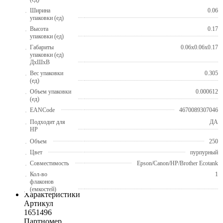
Ширина
0.06
упаковки (ед)
Высота
0.17
упаковки (ед)
Габариты
0.06x0.06x0.17
упаковки (ед)
ДхШхВ
Вес упаковки
0.305
(ед)
Объем упаковки
0.000612
(ед)
EANCode
4670089307046
Подходит для
ДА
HP
Объем
250
Цвет
пурпурный
Совместимость
Epson/Canon/HP/Brother Ecotank
Кол-во
1
флаконов
(емкостей)
Характеристики
Артикул
1651496
Партномер