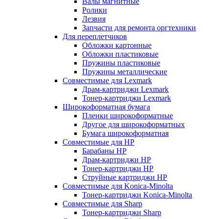
Валы магнитные
Ролики
Лезвия
Запчасти для ремонта оргтехники
Для переплетчиков
Обложки картонные
Обложки пластиковые
Пружины пластиковые
Пружины металлические
Совместимые для Lexmark
Драм-картриджи Lexmark
Тонер-картриджи Lexmark
Широкоформатная бумага
Пленки широкоформатные
Другое для широкоформатных
Бумага широкоформатная
Совместимые для HP
Барабаны HP
Драм-картриджи HP
Тонер-картриджи HP
Струйные картриджи HP
Совместимые для Konica-Minolta
Тонер-картриджи Konica-Minolta
Совместимые для Sharp
Тонер-картриджи Sharp