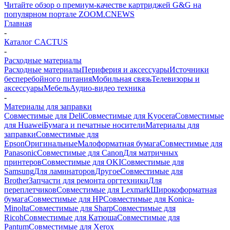
Читайте обзор о премиум-качестве картриджей G&G на
популярном портале ZOOM.CNEWS
Главная
-
Каталог CACTUS
-
Расходные материалы
Расходные материалы
Периферия и аксессуары
Источники
бесперебойного питания
Мобильная связь
Телевизоры и
аксессуары
Мебель
Аудио-видео техника
-
Материалы для заправки
Совместимые для Deli
Совместимые для Kyocera
Совместимые
для Huawei
Бумага и печатные носители
Материалы для
заправки
Совместимые для
Epson
Оригинальные
Малоформатная бумага
Совместимые для
Panasonic
Совместимые для Canon
Для матричных
принтеров
Совместимые для OKI
Совместимые для
Samsung
Для ламинаторов
Другое
Совместимые для
Brother
Запчасти для ремонта оргтехники
Для
переплетчиков
Совместимые для Lexmark
Широкоформатная
бумага
Совместимые для HP
Совместимые для Konica-
Minolta
Совместимые для Sharp
Совместимые для
Ricoh
Совместимые для Катюша
Совместимые для
Pantum
Совместимые для Xerox