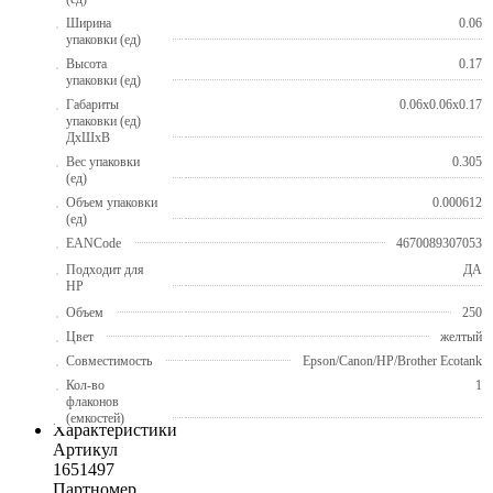
Ширина
0.06
упаковки (ед)
Высота
0.17
упаковки (ед)
Габариты
0.06x0.06x0.17
упаковки (ед)
ДхШхВ
Вес упаковки
0.305
(ед)
Объем упаковки
0.000612
(ед)
EANCode
4670089307053
Подходит для
ДА
HP
Объем
250
Цвет
желтый
Совместимость
Epson/Canon/HP/Brother Ecotank
Кол-во
1
флаконов
(емкостей)
Характеристики
Артикул
1651497
Партномер