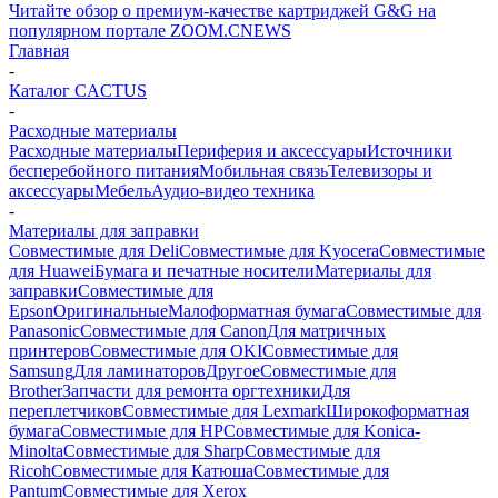
Читайте обзор о премиум-качестве картриджей G&G на
популярном портале ZOOM.CNEWS
Главная
-
Каталог CACTUS
-
Расходные материалы
Расходные материалы
Периферия и аксессуары
Источники
бесперебойного питания
Мобильная связь
Телевизоры и
аксессуары
Мебель
Аудио-видео техника
-
Материалы для заправки
Совместимые для Deli
Совместимые для Kyocera
Совместимые
для Huawei
Бумага и печатные носители
Материалы для
заправки
Совместимые для
Epson
Оригинальные
Малоформатная бумага
Совместимые для
Panasonic
Совместимые для Canon
Для матричных
принтеров
Совместимые для OKI
Совместимые для
Samsung
Для ламинаторов
Другое
Совместимые для
Brother
Запчасти для ремонта оргтехники
Для
переплетчиков
Совместимые для Lexmark
Широкоформатная
бумага
Совместимые для HP
Совместимые для Konica-
Minolta
Совместимые для Sharp
Совместимые для
Ricoh
Совместимые для Катюша
Совместимые для
Pantum
Совместимые для Xerox