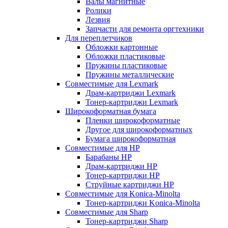
Валы магнитные
Ролики
Лезвия
Запчасти для ремонта оргтехники
Для переплетчиков
Обложки картонные
Обложки пластиковые
Пружины пластиковые
Пружины металлические
Совместимые для Lexmark
Драм-картриджи Lexmark
Тонер-картриджи Lexmark
Широкоформатная бумага
Пленки широкоформатные
Другое для широкоформатных
Бумага широкоформатная
Совместимые для HP
Барабаны HP
Драм-картриджи HP
Тонер-картриджи HP
Струйные картриджи HP
Совместимые для Konica-Minolta
Тонер-картриджи Konica-Minolta
Совместимые для Sharp
Тонер-картриджи Sharp