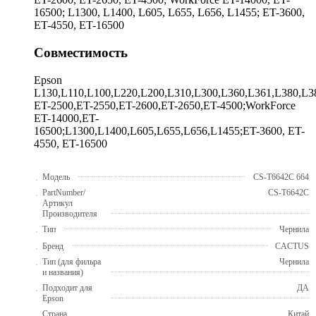
16500; L1300, L1400, L605, L655, L656, L1455; ET-3600,
ET-4550, ET-16500
Совместимость
Epson
L130,L110,L100,L220,L200,L310,L300,L360,L361,L380,L38
ET-2500,ET-2550,ET-2600,ET-2650,ET-4500;WorkForce
ET-14000,ET-
16500;L1300,L1400,L605,L655,L656,L1455;ET-3600, ET-
4550, ET-16500
Модель
CS-T6642C 664
PartNumber/
CS-T6642C
Артикул
Производителя
Тип
Чернила
Бренд
CACTUS
Тип (для фильра
Чернила
и названия)
Подходит для
ДА
Epson
Страна
Китай