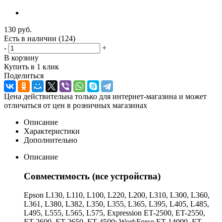
130
руб.
Есть в наличии
(124)
-
+
В корзину
Купить в 1 клик
Поделиться
Цена действительна только для интернет-магазина и может
отличаться от цен в розничных магазинах
Описание
Характеристики
Дополнительно
Описание
Совместимость (все устройства)
Epson L130, L110, L100, L220, L200, L310, L300, L360,
L361, L380, L382, L350, L355, L365, L395, L405, L485,
L495, L555, L565, L575, Expression ET-2500, ET-2550,
ET-2600, ET-2650, ET-4500; WorkForce ET-14000, ET-