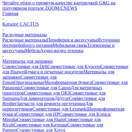
Читайте обзор о премиум-качестве картриджей G&G на
популярном портале ZOOM.CNEWS
Главная
-
Каталог CACTUS
-
Расходные материалы
Расходные материалы
Периферия и аксессуары
Источники
бесперебойного питания
Мобильная связь
Телевизоры и
аксессуары
Мебель
Аудио-видео техника
-
Материалы для заправки
Совместимые для Deli
Совместимые для Kyocera
Совместимые
для Huawei
Бумага и печатные носители
Материалы для
заправки
Совместимые для
Epson
Оригинальные
Малоформатная бумага
Совместимые для
Panasonic
Совместимые для Canon
Для матричных
принтеров
Совместимые для OKI
Совместимые для
Samsung
Для ламинаторов
Другое
Совместимые для
Brother
Запчасти для ремонта оргтехники
Для
переплетчиков
Совместимые для Lexmark
Широкоформатная
бумага
Совместимые для HP
Совместимые для Konica-
Minolta
Совместимые для Sharp
Совместимые для
Ricoh
Совместимые для Катюша
Совместимые для
Pantum
Совместимые для Xerox