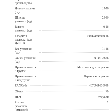
производства
Длина упаковки
0.046
(ед)
Ширина
0.046
упаковки (ед)
Высота
0.16
упаковки (ед)
Габариты
0.046x0.046x0.16
упаковки (ед)
ДхШхВ
Вес упаковки
0.116
(ед)
Объем упаковки
0.00033856
(ед)
Принадлежность
Материалы для заправки
к группе
Принадлежность
Чернила и заправки
к подгруппе
EANCode
4670089335698
Объем
70
Цвет
голубой
Кол-во
1
флаконов
(емкостей)