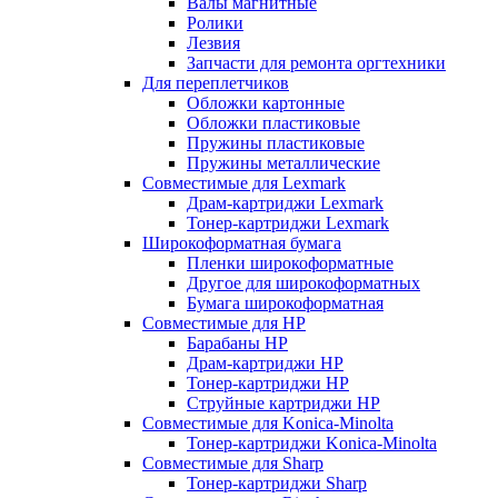
Валы магнитные
Ролики
Лезвия
Запчасти для ремонта оргтехники
Для переплетчиков
Обложки картонные
Обложки пластиковые
Пружины пластиковые
Пружины металлические
Совместимые для Lexmark
Драм-картриджи Lexmark
Тонер-картриджи Lexmark
Широкоформатная бумага
Пленки широкоформатные
Другое для широкоформатных
Бумага широкоформатная
Совместимые для HP
Барабаны HP
Драм-картриджи HP
Тонер-картриджи HP
Струйные картриджи HP
Совместимые для Konica-Minolta
Тонер-картриджи Konica-Minolta
Совместимые для Sharp
Тонер-картриджи Sharp