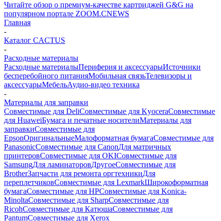
Читайте обзор о премиум-качестве картриджей G&G на
популярном портале ZOOM.CNEWS
Главная
-
Каталог CACTUS
-
Расходные материалы
Расходные материалы
Периферия и аксессуары
Источники
бесперебойного питания
Мобильная связь
Телевизоры и
аксессуары
Мебель
Аудио-видео техника
-
Материалы для заправки
Совместимые для Deli
Совместимые для Kyocera
Совместимые
для Huawei
Бумага и печатные носители
Материалы для
заправки
Совместимые для
Epson
Оригинальные
Малоформатная бумага
Совместимые для
Panasonic
Совместимые для Canon
Для матричных
принтеров
Совместимые для OKI
Совместимые для
Samsung
Для ламинаторов
Другое
Совместимые для
Brother
Запчасти для ремонта оргтехники
Для
переплетчиков
Совместимые для Lexmark
Широкоформатная
бумага
Совместимые для HP
Совместимые для Konica-
Minolta
Совместимые для Sharp
Совместимые для
Ricoh
Совместимые для Катюша
Совместимые для
Pantum
Совместимые для Xerox