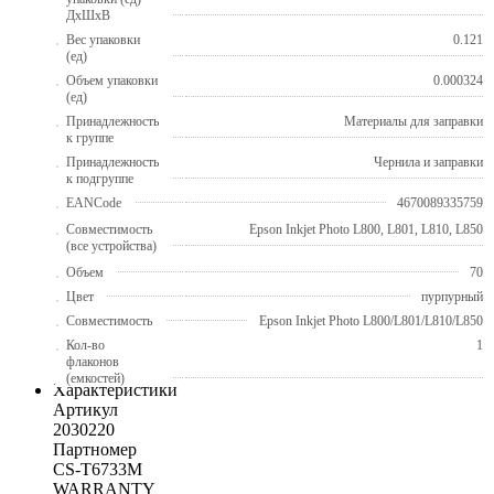
ДхШхВ
Вес упаковки
0.121
(ед)
Объем упаковки
0.000324
(ед)
Принадлежность
Материалы для заправки
к группе
Принадлежность
Чернила и заправки
к подгруппе
EANCode
4670089335759
Совместимость
Epson Inkjet Photo L800, L801, L810, L850
(все устройства)
Объем
70
Цвет
пурпурный
Совместимость
Epson Inkjet Photo L800/L801/L810/L850
Кол-во
1
флаконов
(емкостей)
Характеристики
Артикул
2030220
Партномер
CS-T6733M
WARRANTY