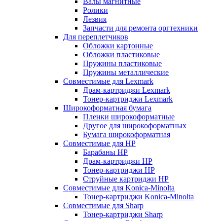
Валы магнитные
Ролики
Лезвия
Запчасти для ремонта оргтехники
Для переплетчиков
Обложки картонные
Обложки пластиковые
Пружины пластиковые
Пружины металлические
Совместимые для Lexmark
Драм-картриджи Lexmark
Тонер-картриджи Lexmark
Широкоформатная бумага
Пленки широкоформатные
Другое для широкоформатных
Бумага широкоформатная
Совместимые для HP
Барабаны HP
Драм-картриджи HP
Тонер-картриджи HP
Струйные картриджи HP
Совместимые для Konica-Minolta
Тонер-картриджи Konica-Minolta
Совместимые для Sharp
Тонер-картриджи Sharp