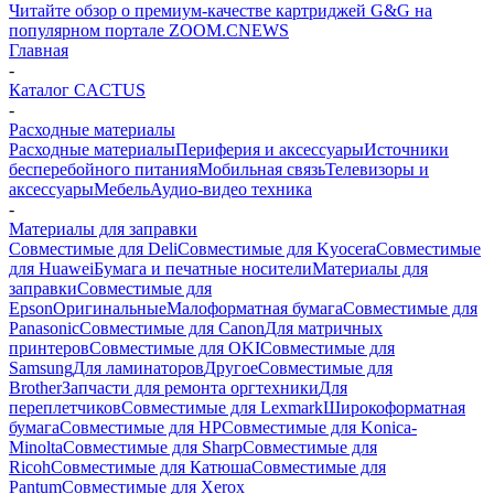
Читайте обзор о премиум-качестве картриджей G&G на
популярном портале ZOOM.CNEWS
Главная
-
Каталог CACTUS
-
Расходные материалы
Расходные материалы
Периферия и аксессуары
Источники
бесперебойного питания
Мобильная связь
Телевизоры и
аксессуары
Мебель
Аудио-видео техника
-
Материалы для заправки
Совместимые для Deli
Совместимые для Kyocera
Совместимые
для Huawei
Бумага и печатные носители
Материалы для
заправки
Совместимые для
Epson
Оригинальные
Малоформатная бумага
Совместимые для
Panasonic
Совместимые для Canon
Для матричных
принтеров
Совместимые для OKI
Совместимые для
Samsung
Для ламинаторов
Другое
Совместимые для
Brother
Запчасти для ремонта оргтехники
Для
переплетчиков
Совместимые для Lexmark
Широкоформатная
бумага
Совместимые для HP
Совместимые для Konica-
Minolta
Совместимые для Sharp
Совместимые для
Ricoh
Совместимые для Катюша
Совместимые для
Pantum
Совместимые для Xerox