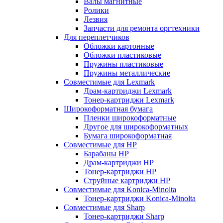
Валы магнитные
Ролики
Лезвия
Запчасти для ремонта оргтехники
Для переплетчиков
Обложки картонные
Обложки пластиковые
Пружины пластиковые
Пружины металлические
Совместимые для Lexmark
Драм-картриджи Lexmark
Тонер-картриджи Lexmark
Широкоформатная бумага
Пленки широкоформатные
Другое для широкоформатных
Бумага широкоформатная
Совместимые для HP
Барабаны HP
Драм-картриджи HP
Тонер-картриджи HP
Струйные картриджи HP
Совместимые для Konica-Minolta
Тонер-картриджи Konica-Minolta
Совместимые для Sharp
Тонер-картриджи Sharp