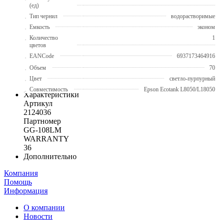
(ед)
Тип чернил
водорастворимые
Емкость
эконом
Количество
1
цветов
EANCode
6937173464916
Объем
70
Цвет
светло-пурпурный
Совместимость
Epson Ecotank L8050/L18050
Характеристики
Артикул
2124036
Партномер
GG-108LM
WARRANTY
36
Дополнительно
Компания
Помощь
Информация
О компании
Новости