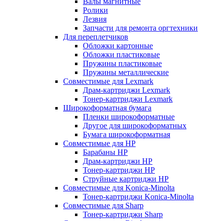
Валы магнитные
Ролики
Лезвия
Запчасти для ремонта оргтехники
Для переплетчиков
Обложки картонные
Обложки пластиковые
Пружины пластиковые
Пружины металлические
Совместимые для Lexmark
Драм-картриджи Lexmark
Тонер-картриджи Lexmark
Широкоформатная бумага
Пленки широкоформатные
Другое для широкоформатных
Бумага широкоформатная
Совместимые для HP
Барабаны HP
Драм-картриджи HP
Тонер-картриджи HP
Струйные картриджи HP
Совместимые для Konica-Minolta
Тонер-картриджи Konica-Minolta
Совместимые для Sharp
Тонер-картриджи Sharp