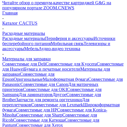
Читайте обзор о премиум-качестве картриджей G&G на
популярном портале ZOOM.CNEWS
Главная
-
Каталог CACTUS
-
Расходные материалы
Расходные материалы
Периферия и аксессуары
Источники
бесперебойного питания
Мобильная связь
Телевизоры и
аксессуары
Мебель
Аудио-видео техника
-
Материалы для заправки
Совместимые для Deli
Совместимые для Kyocera
Совместимые
для Huawei
Бумага и печатные носители
Материалы для
заправки
Совместимые для
Epson
Оригинальные
Малоформатная бумага
Совместимые для
Panasonic
Совместимые для Canon
Для матричных
принтеров
Совместимые для OKI
Совместимые для
Samsung
Для ламинаторов
Другое
Совместимые для
Brother
Запчасти для ремонта оргтехники
Для
переплетчиков
Совместимые для Lexmark
Широкоформатная
бумага
Совместимые для HP
Совместимые для Konica-
Minolta
Совместимые для Sharp
Совместимые для
Ricoh
Совместимые для Катюша
Совместимые для
Pantum
Совместимые для Xerox