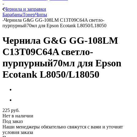
-
Чернила и заправки
Барабаны
Тонер
Чипы
-
Чернила G&G GG-108LM C13T09C64A светло-
пурпурный70мл для Epson Ecotank L8050/L18050
Чернила G&G GG-108LM
C13T09C64A светло-
пурпурный70мл для Epson
Ecotank L8050/L18050
225
руб.
Нет в наличии
Под заказ
Наши менеджеры обязательно свяжутся с вами и уточнят
условия заказа