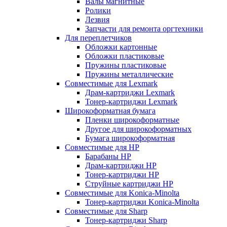
Валы магнитные
Ролики
Лезвия
Запчасти для ремонта оргтехники
Для переплетчиков
Обложки картонные
Обложки пластиковые
Пружины пластиковые
Пружины металлические
Совместимые для Lexmark
Драм-картриджи Lexmark
Тонер-картриджи Lexmark
Широкоформатная бумага
Пленки широкоформатные
Другое для широкоформатных
Бумага широкоформатная
Совместимые для HP
Барабаны HP
Драм-картриджи HP
Тонер-картриджи HP
Струйные картриджи HP
Совместимые для Konica-Minolta
Тонер-картриджи Konica-Minolta
Совместимые для Sharp
Тонер-картриджи Sharp