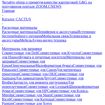
Читайте обзор о премиум-качестве картриджей G&G на
популярном портале ZOOM.CNEWS
Главная
-
Каталог CACTUS
-
Расходные материалы
Расходные материалы
Периферия и аксессуары
Источники
бесперебойного питания
Мобильная связь
Телевизоры и
аксессуары
Мебель
Аудио-видео техника
-
Материалы для заправки
Совместимые для Deli
Совместимые для Kyocera
Совместимые
для Huawei
Бумага и печатные носители
Материалы для
заправки
Совместимые для
Epson
Оригинальные
Малоформатная бумага
Совместимые для
Panasonic
Совместимые для Canon
Для матричных
принтеров
Совместимые для OKI
Совместимые для
Samsung
Для ламинаторов
Другое
Совместимые для
Brother
Запчасти для ремонта оргтехники
Для
переплетчиков
Совместимые для Lexmark
Широкоформатная
бумага
Совместимые для HP
Совместимые для Konica-
Minolta
Совместимые для Sharp
Совместимые для
Ricoh
Совместимые для Катюша
Совместимые для
Pantum
Совместимые для Xerox