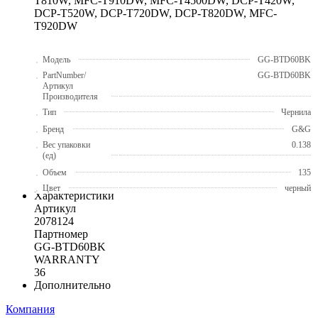
T810W, MFC-T910DW, MFC-T4500DW, DCP-T420W,
DCP-T520W, DCP-T720DW, DCP-T820DW, MFC-
T920DW
Модель
GG-BTD60BK
PartNumber/
GG-BTD60BK
Артикул
Производителя
Тип
Чернила
Бренд
G&G
Вес упаковки
0.138
(ед)
Объем
135
Цвет
черный
Характеристики
Артикул
2078124
Партномер
GG-BTD60BK
WARRANTY
36
Дополнительно
Компания