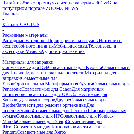
Читайте обзор о премиум-качестве картриджей G&G на
популярном портале ZOOM.CNEWS
Главная
-
Каталог CACTUS
-
Расходные материалы
Расходные материалы
Периферия и аксессуары
Источники
бесперебойного питания
Мобильная связь
Телевизоры и
аксессуары
Мебель
Аудио-видео техника
-
Материалы для заправки
Совместимые для Deli
Совместимые для Kyocera
Совместимые
для Huawei
Бумага и печатные носители
Материалы для
заправки
Совместимые для
Epson
Оригинальные
Малоформатная бумага
Совместимые для
Panasonic
Совместимые для Canon
Для матричных
принтеров
Совместимые для OKI
Совместимые для
Samsung
Для ламинаторов
Другое
Совместимые для
Brother
Запчасти для ремонта оргтехники
Для
переплетчиков
Совместимые для Lexmark
Широкоформатная
бумага
Совместимые для HP
Совместимые для Konica-
Minolta
Совместимые для Sharp
Совместимые для
Ricoh
Совместимые для Катюша
Совместимые для
Pantum
Совместимые для Xerox