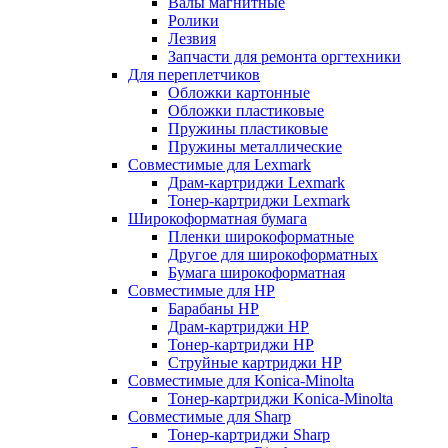
Валы магнитные
Ролики
Лезвия
Запчасти для ремонта оргтехники
Для переплетчиков
Обложки картонные
Обложки пластиковые
Пружины пластиковые
Пружины металлические
Совместимые для Lexmark
Драм-картриджи Lexmark
Тонер-картриджи Lexmark
Широкоформатная бумага
Пленки широкоформатные
Другое для широкоформатных
Бумага широкоформатная
Совместимые для HP
Барабаны HP
Драм-картриджи HP
Тонер-картриджи HP
Струйные картриджи HP
Совместимые для Konica-Minolta
Тонер-картриджи Konica-Minolta
Совместимые для Sharp
Тонер-картриджи Sharp