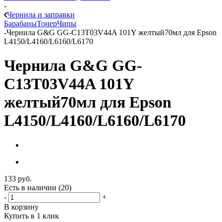
-
Чернила и заправки
Барабаны
Тонер
Чипы
-
Чернила G&G GG-C13T03V44A 101Y желтый70мл для Epson
L4150/L4160/L6160/L6170
Чернила G&G GG-
C13T03V44A 101Y
желтый70мл для Epson
L4150/L4160/L6160/L6170
133
руб.
Есть в наличии
(20)
-
+
В корзину
Купить в 1 клик