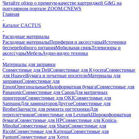
Читайте обзор о премиум-качестве картриджей G&G на
популярном портале ZOOM.CNEWS
Главная
-
Каталог CACTUS
-
Расходные материалы
Расходные материалы
Периферия и аксессуары
Источники
бесперебойного питания
Мобильная связь
Телевизоры и
аксессуары
Мебель
Аудио-видео техника
-
Материалы для заправки
Совместимые для Deli
Совместимые для Kyocera
Совместимые
для Huawei
Бумага и печатные носители
Материалы для
заправки
Совместимые для
Epson
Оригинальные
Малоформатная бумага
Совместимые для
Panasonic
Совместимые для Canon
Для матричных
принтеров
Совместимые для OKI
Совместимые для
Samsung
Для ламинаторов
Другое
Совместимые для
Brother
Запчасти для ремонта оргтехники
Для
переплетчиков
Совместимые для Lexmark
Широкоформатная
бумага
Совместимые для HP
Совместимые для Konica-
Minolta
Совместимые для Sharp
Совместимые для
Ricoh
Совместимые для Катюша
Совместимые для
Pantum
Совместимые для Xerox