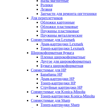
Валы магнитные
Ролики
Лезвия
Запчасти для ремонта оргтехники
Для переплетчиков
Обложки картонные
Обложки пластиковые
Пружины пластиковые
Пружины металлические
Совместимые для Lexmark
Драм-картриджи Lexmark
Тонер-картриджи Lexmark
Широкоформатная бумага
Пленки широкоформатные
Другое для широкоформатных
Бумага широкоформатная
Совместимые для HP
Барабаны HP
Драм-картриджи HP
Тонер-картриджи HP
Струйные картриджи HP
Совместимые для Konica-Minolta
Тонер-картриджи Konica-Minolta
Совместимые для Sharp
Тонер-картриджи Sharp