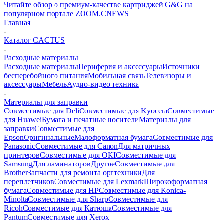
Читайте обзор о премиум-качестве картриджей G&G на
популярном портале ZOOM.CNEWS
Главная
-
Каталог CACTUS
-
Расходные материалы
Расходные материалы
Периферия и аксессуары
Источники
бесперебойного питания
Мобильная связь
Телевизоры и
аксессуары
Мебель
Аудио-видео техника
-
Материалы для заправки
Совместимые для Deli
Совместимые для Kyocera
Совместимые
для Huawei
Бумага и печатные носители
Материалы для
заправки
Совместимые для
Epson
Оригинальные
Малоформатная бумага
Совместимые для
Panasonic
Совместимые для Canon
Для матричных
принтеров
Совместимые для OKI
Совместимые для
Samsung
Для ламинаторов
Другое
Совместимые для
Brother
Запчасти для ремонта оргтехники
Для
переплетчиков
Совместимые для Lexmark
Широкоформатная
бумага
Совместимые для HP
Совместимые для Konica-
Minolta
Совместимые для Sharp
Совместимые для
Ricoh
Совместимые для Катюша
Совместимые для
Pantum
Совместимые для Xerox