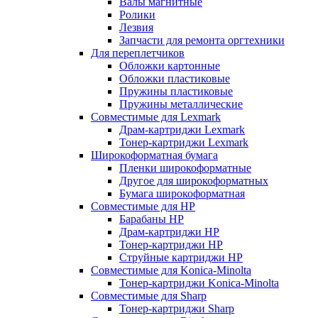
Валы магнитные
Ролики
Лезвия
Запчасти для ремонта оргтехники
Для переплетчиков
Обложки картонные
Обложки пластиковые
Пружины пластиковые
Пружины металлические
Совместимые для Lexmark
Драм-картриджи Lexmark
Тонер-картриджи Lexmark
Широкоформатная бумага
Пленки широкоформатные
Другое для широкоформатных
Бумага широкоформатная
Совместимые для HP
Барабаны HP
Драм-картриджи HP
Тонер-картриджи HP
Струйные картриджи HP
Совместимые для Konica-Minolta
Тонер-картриджи Konica-Minolta
Совместимые для Sharp
Тонер-картриджи Sharp