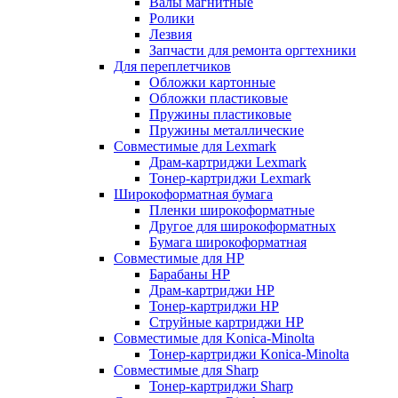
Валы магнитные
Ролики
Лезвия
Запчасти для ремонта оргтехники
Для переплетчиков
Обложки картонные
Обложки пластиковые
Пружины пластиковые
Пружины металлические
Совместимые для Lexmark
Драм-картриджи Lexmark
Тонер-картриджи Lexmark
Широкоформатная бумага
Пленки широкоформатные
Другое для широкоформатных
Бумага широкоформатная
Совместимые для HP
Барабаны HP
Драм-картриджи HP
Тонер-картриджи HP
Струйные картриджи HP
Совместимые для Konica-Minolta
Тонер-картриджи Konica-Minolta
Совместимые для Sharp
Тонер-картриджи Sharp