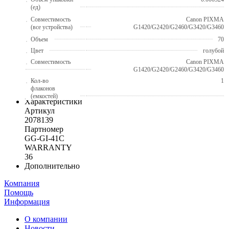
(ед)
Совместимость
Canon PIXMA
(все устройства)
G1420/G2420/G2460/G3420/G3460
Объем
70
Цвет
голубой
Совместимость
Canon PIXMA
G1420/G2420/G2460/G3420/G3460
Кол-во
1
флаконов
(емкостей)
Характеристики
Артикул
2078139
Партномер
GG-GI-41C
WARRANTY
36
Дополнительно
Компания
Помощь
Информация
О компании
Новости