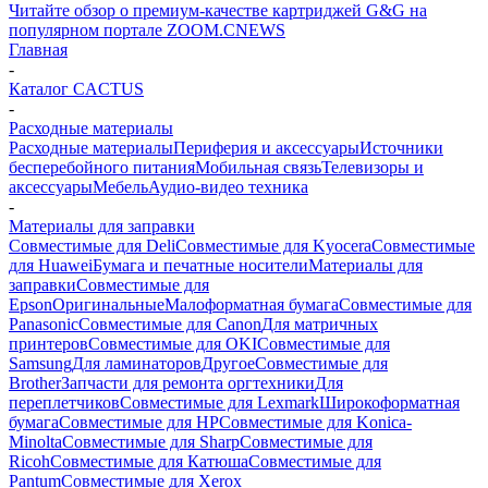
Читайте обзор о премиум-качестве картриджей G&G на
популярном портале ZOOM.CNEWS
Главная
-
Каталог CACTUS
-
Расходные материалы
Расходные материалы
Периферия и аксессуары
Источники
бесперебойного питания
Мобильная связь
Телевизоры и
аксессуары
Мебель
Аудио-видео техника
-
Материалы для заправки
Совместимые для Deli
Совместимые для Kyocera
Совместимые
для Huawei
Бумага и печатные носители
Материалы для
заправки
Совместимые для
Epson
Оригинальные
Малоформатная бумага
Совместимые для
Panasonic
Совместимые для Canon
Для матричных
принтеров
Совместимые для OKI
Совместимые для
Samsung
Для ламинаторов
Другое
Совместимые для
Brother
Запчасти для ремонта оргтехники
Для
переплетчиков
Совместимые для Lexmark
Широкоформатная
бумага
Совместимые для HP
Совместимые для Konica-
Minolta
Совместимые для Sharp
Совместимые для
Ricoh
Совместимые для Катюша
Совместимые для
Pantum
Совместимые для Xerox