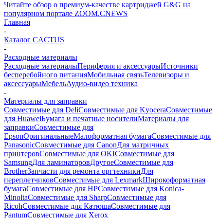
Читайте обзор о премиум-качестве картриджей G&G на
популярном портале ZOOM.CNEWS
Главная
-
Каталог CACTUS
-
Расходные материалы
Расходные материалы
Периферия и аксессуары
Источники
бесперебойного питания
Мобильная связь
Телевизоры и
аксессуары
Мебель
Аудио-видео техника
-
Материалы для заправки
Совместимые для Deli
Совместимые для Kyocera
Совместимые
для Huawei
Бумага и печатные носители
Материалы для
заправки
Совместимые для
Epson
Оригинальные
Малоформатная бумага
Совместимые для
Panasonic
Совместимые для Canon
Для матричных
принтеров
Совместимые для OKI
Совместимые для
Samsung
Для ламинаторов
Другое
Совместимые для
Brother
Запчасти для ремонта оргтехники
Для
переплетчиков
Совместимые для Lexmark
Широкоформатная
бумага
Совместимые для HP
Совместимые для Konica-
Minolta
Совместимые для Sharp
Совместимые для
Ricoh
Совместимые для Катюша
Совместимые для
Pantum
Совместимые для Xerox