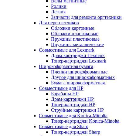
Валы магнитные
Ролики
Лезвия
Запчасти для ремонта оргтехники
Для переплетчиков
Обложки картонные
Обложки пластиковые
Пружины пластиковые
Пружины металлические
Совместимые для Lexmark
Драм-картриджи Lexmark
Тонер-картриджи Lexmark
Широкоформатная бумага
Пленки широкоформатные
Другое для широкоформатных
Бумага широкоформатная
Совместимые для HP
Барабаны HP
Драм-картриджи HP
Тонер-картриджи HP
Струйные картриджи HP
Совместимые для Konica-Minolta
Тонер-картриджи Konica-Minolta
Совместимые для Sharp
Тонер-картриджи Sharp