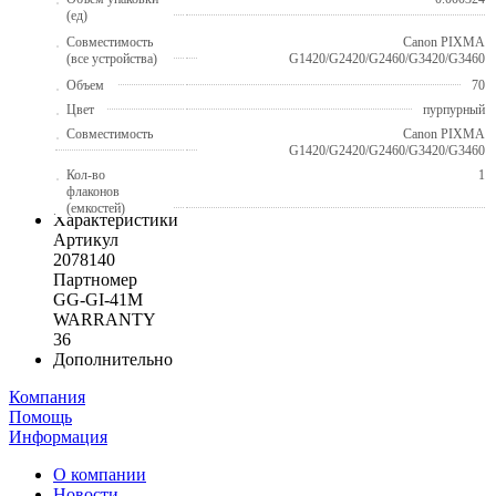
(ед)
Совместимость
Canon PIXMA
(все устройства)
G1420/G2420/G2460/G3420/G3460
Объем
70
Цвет
пурпурный
Совместимость
Canon PIXMA
G1420/G2420/G2460/G3420/G3460
Кол-во
1
флаконов
(емкостей)
Характеристики
Артикул
2078140
Партномер
GG-GI-41M
WARRANTY
36
Дополнительно
Компания
Помощь
Информация
О компании
Новости