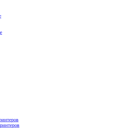
е
е
ринтеров
ринтеров