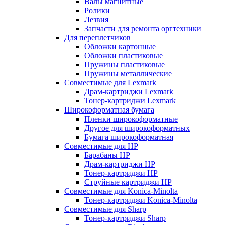
Валы магнитные
Ролики
Лезвия
Запчасти для ремонта оргтехники
Для переплетчиков
Обложки картонные
Обложки пластиковые
Пружины пластиковые
Пружины металлические
Совместимые для Lexmark
Драм-картриджи Lexmark
Тонер-картриджи Lexmark
Широкоформатная бумага
Пленки широкоформатные
Другое для широкоформатных
Бумага широкоформатная
Совместимые для HP
Барабаны HP
Драм-картриджи HP
Тонер-картриджи HP
Струйные картриджи HP
Совместимые для Konica-Minolta
Тонер-картриджи Konica-Minolta
Совместимые для Sharp
Тонер-картриджи Sharp