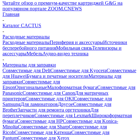
Читайте обзор о премиум-качестве картриджей G&G на
популярном портале ZOOM.CNEWS
Главная
-
Каталог CACTUS
-
Расходные материалы
Расходные материалы
Периферия и аксессуары
Источники
бесперебойного питания
Мобильная связь
Телевизоры и
аксессуары
Мебель
Аудио-видео техника
-
Материалы для заправки
Совместимые для Deli
Совместимые для Kyocera
Совместимые
для Huawei
Бумага и печатные носители
Материалы для
заправки
Совместимые для
Epson
Оригинальные
Малоформатная бумага
Совместимые для
Panasonic
Совместимые для Canon
Для матричных
принтеров
Совместимые для OKI
Совместимые для
Samsung
Для ламинаторов
Другое
Совместимые для
Brother
Запчасти для ремонта оргтехники
Для
переплетчиков
Совместимые для Lexmark
Широкоформатная
бумага
Совместимые для HP
Совместимые для Konica-
Minolta
Совместимые для Sharp
Совместимые для
Ricoh
Совместимые для Катюша
Совместимые для
Pantum
Совместимые для Xerox