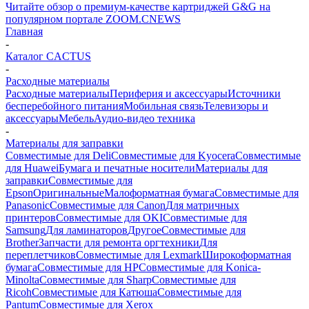
Читайте обзор о премиум-качестве картриджей G&G на
популярном портале ZOOM.CNEWS
Главная
-
Каталог CACTUS
-
Расходные материалы
Расходные материалы
Периферия и аксессуары
Источники
бесперебойного питания
Мобильная связь
Телевизоры и
аксессуары
Мебель
Аудио-видео техника
-
Материалы для заправки
Совместимые для Deli
Совместимые для Kyocera
Совместимые
для Huawei
Бумага и печатные носители
Материалы для
заправки
Совместимые для
Epson
Оригинальные
Малоформатная бумага
Совместимые для
Panasonic
Совместимые для Canon
Для матричных
принтеров
Совместимые для OKI
Совместимые для
Samsung
Для ламинаторов
Другое
Совместимые для
Brother
Запчасти для ремонта оргтехники
Для
переплетчиков
Совместимые для Lexmark
Широкоформатная
бумага
Совместимые для HP
Совместимые для Konica-
Minolta
Совместимые для Sharp
Совместимые для
Ricoh
Совместимые для Катюша
Совместимые для
Pantum
Совместимые для Xerox