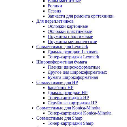
Валы магнитные
Ролики
Лезвия
Запчасти для ремонта оргтехники
Для переплетчиков
Обложки картонные
Обложки пластиковые
Пружины пластиковые
Пружины металлические
Совместимые для Lexmark
Драм-картриджи Lexmark
Тонер-картриджи Lexmark
Широкоформатная бумага
Пленки широкоформатные
Другое для широкоформатных
Бумага широкоформатная
Совместимые для HP
Барабаны HP
Драм-картриджи HP
Тонер-картриджи HP
Струйные картриджи HP
Совместимые для Konica-Minolta
Тонер-картриджи Konica-Minolta
Совместимые для Sharp
Тонер-картриджи Sharp