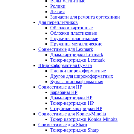
Валы магнитные
Ролики
Лезвия
Запчасти для ремонта оргтехники
Для переплетчиков
Обложки картонные
Обложки пластиковые
Пружины пластиковые
Пружины металлические
Совместимые для Lexmark
Драм-картриджи Lexmark
Тонер-картриджи Lexmark
Широкоформатная бумага
Пленки широкоформатные
Другое для широкоформатных
Бумага широкоформатная
Совместимые для HP
Барабаны HP
Драм-картриджи HP
Тонер-картриджи HP
Струйные картриджи HP
Совместимые для Konica-Minolta
Тонер-картриджи Konica-Minolta
Совместимые для Sharp
Тонер-картриджи Sharp