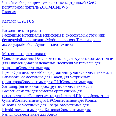
Читайте обзор о премиум-качестве картриджей G&G на
популярном портале ZOOM.CNEWS
Главная
-
Каталог CACTUS
-
Расходные материалы
Расходные материалы
Периферия и аксессуары
Источники
бесперебойного питания
Мобильная связь
Телевизоры и
аксессуары
Мебель
Аудио-видео техника
-
Материалы для заправки
Совместимые для Deli
Совместимые для Kyocera
Совместимые
для Huawei
Бумага и печатные носители
Материалы для
заправки
Совместимые для
Epson
Оригинальные
Малоформатная бумага
Совместимые для
Panasonic
Совместимые для Canon
Для матричных
принтеров
Совместимые для OKI
Совместимые для
Samsung
Для ламинаторов
Другое
Совместимые для
Brother
Запчасти для ремонта оргтехники
Для
переплетчиков
Совместимые для Lexmark
Широкоформатная
бумага
Совместимые для HP
Совместимые для Konica-
Minolta
Совместимые для Sharp
Совместимые для
Ricoh
Совместимые для Катюша
Совместимые для
Pantum
Совместимые для Xerox