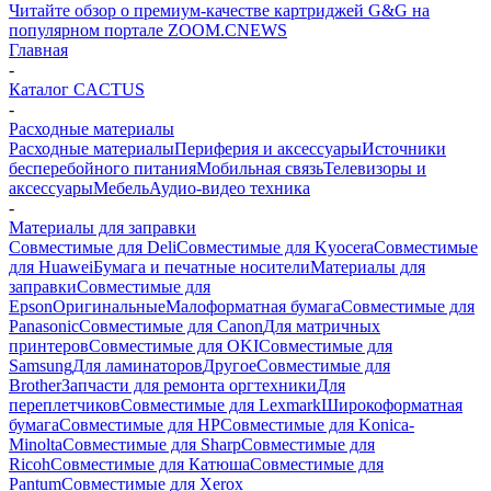
Читайте обзор о премиум-качестве картриджей G&G на
популярном портале ZOOM.CNEWS
Главная
-
Каталог CACTUS
-
Расходные материалы
Расходные материалы
Периферия и аксессуары
Источники
бесперебойного питания
Мобильная связь
Телевизоры и
аксессуары
Мебель
Аудио-видео техника
-
Материалы для заправки
Совместимые для Deli
Совместимые для Kyocera
Совместимые
для Huawei
Бумага и печатные носители
Материалы для
заправки
Совместимые для
Epson
Оригинальные
Малоформатная бумага
Совместимые для
Panasonic
Совместимые для Canon
Для матричных
принтеров
Совместимые для OKI
Совместимые для
Samsung
Для ламинаторов
Другое
Совместимые для
Brother
Запчасти для ремонта оргтехники
Для
переплетчиков
Совместимые для Lexmark
Широкоформатная
бумага
Совместимые для HP
Совместимые для Konica-
Minolta
Совместимые для Sharp
Совместимые для
Ricoh
Совместимые для Катюша
Совместимые для
Pantum
Совместимые для Xerox