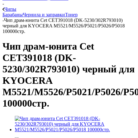
-
Чипы
Барабаны
Чернила и заправки
Тонер
-
Чип драм-юнита Cet CET391018 (DK-5230/302R793010)
черный для KYOCERA M5521/M5526/P5021/P5026/P5018
100000стр.
Чип драм-юнита Cet
CET391018 (DK-
5230/302R793010) черный для
KYOCERA
M5521/M5526/P5021/P5026/P5
100000стр.