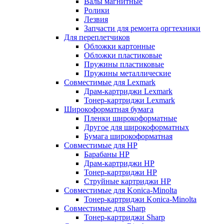
Валы магнитные
Ролики
Лезвия
Запчасти для ремонта оргтехники
Для переплетчиков
Обложки картонные
Обложки пластиковые
Пружины пластиковые
Пружины металлические
Совместимые для Lexmark
Драм-картриджи Lexmark
Тонер-картриджи Lexmark
Широкоформатная бумага
Пленки широкоформатные
Другое для широкоформатных
Бумага широкоформатная
Совместимые для HP
Барабаны HP
Драм-картриджи HP
Тонер-картриджи HP
Струйные картриджи HP
Совместимые для Konica-Minolta
Тонер-картриджи Konica-Minolta
Совместимые для Sharp
Тонер-картриджи Sharp