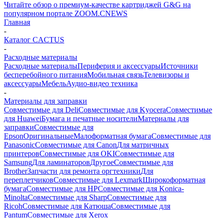
Читайте обзор о премиум-качестве картриджей G&G на
популярном портале ZOOM.CNEWS
Главная
-
Каталог CACTUS
-
Расходные материалы
Расходные материалы
Периферия и аксессуары
Источники
бесперебойного питания
Мобильная связь
Телевизоры и
аксессуары
Мебель
Аудио-видео техника
-
Материалы для заправки
Совместимые для Deli
Совместимые для Kyocera
Совместимые
для Huawei
Бумага и печатные носители
Материалы для
заправки
Совместимые для
Epson
Оригинальные
Малоформатная бумага
Совместимые для
Panasonic
Совместимые для Canon
Для матричных
принтеров
Совместимые для OKI
Совместимые для
Samsung
Для ламинаторов
Другое
Совместимые для
Brother
Запчасти для ремонта оргтехники
Для
переплетчиков
Совместимые для Lexmark
Широкоформатная
бумага
Совместимые для HP
Совместимые для Konica-
Minolta
Совместимые для Sharp
Совместимые для
Ricoh
Совместимые для Катюша
Совместимые для
Pantum
Совместимые для Xerox