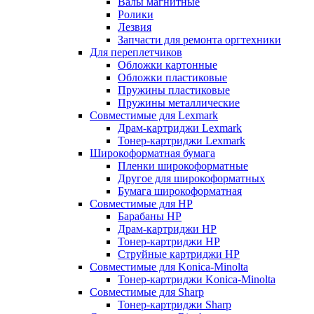
Валы магнитные
Ролики
Лезвия
Запчасти для ремонта оргтехники
Для переплетчиков
Обложки картонные
Обложки пластиковые
Пружины пластиковые
Пружины металлические
Совместимые для Lexmark
Драм-картриджи Lexmark
Тонер-картриджи Lexmark
Широкоформатная бумага
Пленки широкоформатные
Другое для широкоформатных
Бумага широкоформатная
Совместимые для HP
Барабаны HP
Драм-картриджи HP
Тонер-картриджи HP
Струйные картриджи HP
Совместимые для Konica-Minolta
Тонер-картриджи Konica-Minolta
Совместимые для Sharp
Тонер-картриджи Sharp