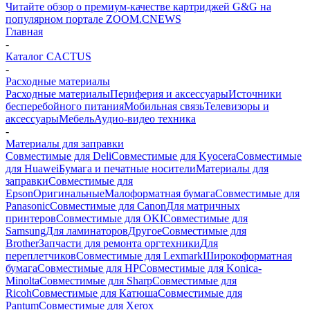
Читайте обзор о премиум-качестве картриджей G&G на
популярном портале ZOOM.CNEWS
Главная
-
Каталог CACTUS
-
Расходные материалы
Расходные материалы
Периферия и аксессуары
Источники
бесперебойного питания
Мобильная связь
Телевизоры и
аксессуары
Мебель
Аудио-видео техника
-
Материалы для заправки
Совместимые для Deli
Совместимые для Kyocera
Совместимые
для Huawei
Бумага и печатные носители
Материалы для
заправки
Совместимые для
Epson
Оригинальные
Малоформатная бумага
Совместимые для
Panasonic
Совместимые для Canon
Для матричных
принтеров
Совместимые для OKI
Совместимые для
Samsung
Для ламинаторов
Другое
Совместимые для
Brother
Запчасти для ремонта оргтехники
Для
переплетчиков
Совместимые для Lexmark
Широкоформатная
бумага
Совместимые для HP
Совместимые для Konica-
Minolta
Совместимые для Sharp
Совместимые для
Ricoh
Совместимые для Катюша
Совместимые для
Pantum
Совместимые для Xerox