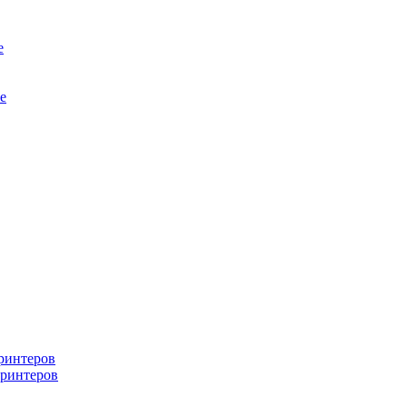
е
е
ринтеров
ринтеров