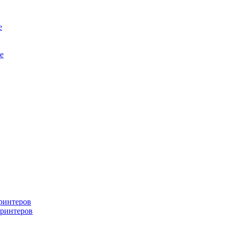
е
е
ринтеров
ринтеров