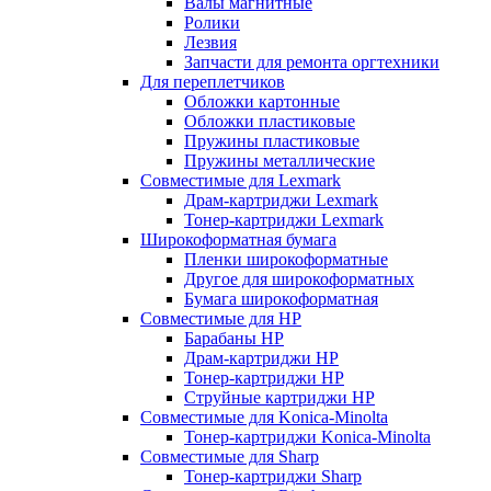
Валы магнитные
Ролики
Лезвия
Запчасти для ремонта оргтехники
Для переплетчиков
Обложки картонные
Обложки пластиковые
Пружины пластиковые
Пружины металлические
Совместимые для Lexmark
Драм-картриджи Lexmark
Тонер-картриджи Lexmark
Широкоформатная бумага
Пленки широкоформатные
Другое для широкоформатных
Бумага широкоформатная
Совместимые для HP
Барабаны HP
Драм-картриджи HP
Тонер-картриджи HP
Струйные картриджи HP
Совместимые для Konica-Minolta
Тонер-картриджи Konica-Minolta
Совместимые для Sharp
Тонер-картриджи Sharp