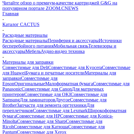
Читайте обзор о премиум-качестве картриджей G&G на
популярном портале ZOOM.CNEWS
Главная
-
Каталог CACTUS
-
Расходные материалы
Расходные материалы
Периферия и аксессуары
Источники
бесперебойного питания
Мобильная связь
Телевизоры и
аксессуары
Мебель
Аудио-видео техника
-
Материалы для заправки
Совместимые для Deli
Совместимые для Kyocera
Совместимые
для Huawei
Бумага и печатные носители
Материалы для
заправки
Совместимые для
Epson
Оригинальные
Малоформатная бумага
Совместимые для
Panasonic
Совместимые для Canon
Для матричных
принтеров
Совместимые для OKI
Совместимые для
Samsung
Для ламинаторов
Другое
Совместимые для
Brother
Запчасти для ремонта оргтехники
Для
переплетчиков
Совместимые для Lexmark
Широкоформатная
бумага
Совместимые для HP
Совместимые для Konica-
Minolta
Совместимые для Sharp
Совместимые для
Ricoh
Совместимые для Катюша
Совместимые для
Pantum
Совместимые для Xerox