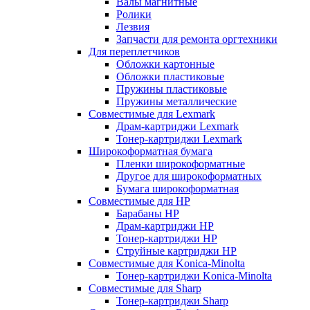
Валы магнитные
Ролики
Лезвия
Запчасти для ремонта оргтехники
Для переплетчиков
Обложки картонные
Обложки пластиковые
Пружины пластиковые
Пружины металлические
Совместимые для Lexmark
Драм-картриджи Lexmark
Тонер-картриджи Lexmark
Широкоформатная бумага
Пленки широкоформатные
Другое для широкоформатных
Бумага широкоформатная
Совместимые для HP
Барабаны HP
Драм-картриджи HP
Тонер-картриджи HP
Струйные картриджи HP
Совместимые для Konica-Minolta
Тонер-картриджи Konica-Minolta
Совместимые для Sharp
Тонер-картриджи Sharp