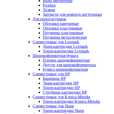
Валы магнитные
Ролики
Лезвия
Запчасти для ремонта оргтехники
Для переплетчиков
Обложки картонные
Обложки пластиковые
Пружины пластиковые
Пружины металлические
Совместимые для Lexmark
Драм-картриджи Lexmark
Тонер-картриджи Lexmark
Широкоформатная бумага
Пленки широкоформатные
Другое для широкоформатных
Бумага широкоформатная
Совместимые для HP
Барабаны HP
Драм-картриджи HP
Тонер-картриджи HP
Струйные картриджи HP
Совместимые для Konica-Minolta
Тонер-картриджи Konica-Minolta
Совместимые для Sharp
Тонер-картриджи Sharp