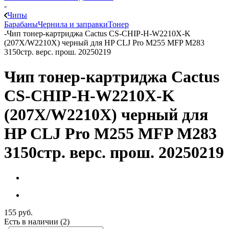
-
Чипы
Барабаны
Чернила и заправки
Тонер
-
Чип тонер-картриджа Cactus CS-CHIP-H-W2210X-K
(207X/W2210X) черный для HP CLJ Pro M255 MFP M283
3150стр. верс. прош. 20250219
Чип тонер-картриджа Cactus
CS-CHIP-H-W2210X-K
(207X/W2210X) черный для
HP CLJ Pro M255 MFP M283
3150стр. верс. прош. 20250219
155
руб.
Есть в наличии
(2)