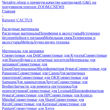
Читайте обзор о премиум-качестве картриджей G&G на
популярном портале ZOOM.CNEWS
Главная
-
Каталог CACTUS
-
Расходные материалы
Расходные материалы
Периферия и аксессуары
Источники
бесперебойного питания
Мобильная связь
Телевизоры и
аксессуары
Мебель
Аудио-видео техника
-
Материалы для заправки
Совместимые для Deli
Совместимые для Kyocera
Совместимые
для Huawei
Бумага и печатные носители
Материалы для
заправки
Совместимые для
Epson
Оригинальные
Малоформатная бумага
Совместимые для
Panasonic
Совместимые для Canon
Для матричных
принтеров
Совместимые для OKI
Совместимые для
Samsung
Для ламинаторов
Другое
Совместимые для
Brother
Запчасти для ремонта оргтехники
Для
переплетчиков
Совместимые для Lexmark
Широкоформатная
бумага
Совместимые для HP
Совместимые для Konica-
Minolta
Совместимые для Sharp
Совместимые для
Ricoh
Совместимые для Катюша
Совместимые для
Pantum
Совместимые для Xerox