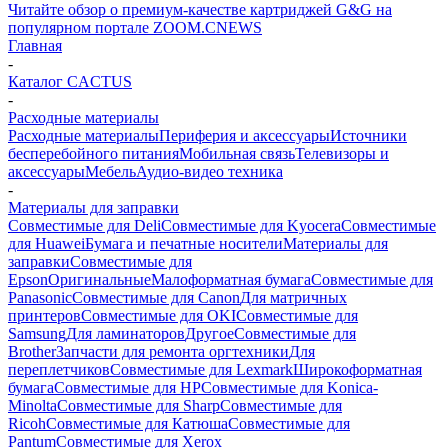
Читайте обзор о премиум-качестве картриджей G&G на
популярном портале ZOOM.CNEWS
Главная
-
Каталог CACTUS
-
Расходные материалы
Расходные материалы
Периферия и аксессуары
Источники
бесперебойного питания
Мобильная связь
Телевизоры и
аксессуары
Мебель
Аудио-видео техника
-
Материалы для заправки
Совместимые для Deli
Совместимые для Kyocera
Совместимые
для Huawei
Бумага и печатные носители
Материалы для
заправки
Совместимые для
Epson
Оригинальные
Малоформатная бумага
Совместимые для
Panasonic
Совместимые для Canon
Для матричных
принтеров
Совместимые для OKI
Совместимые для
Samsung
Для ламинаторов
Другое
Совместимые для
Brother
Запчасти для ремонта оргтехники
Для
переплетчиков
Совместимые для Lexmark
Широкоформатная
бумага
Совместимые для HP
Совместимые для Konica-
Minolta
Совместимые для Sharp
Совместимые для
Ricoh
Совместимые для Катюша
Совместимые для
Pantum
Совместимые для Xerox