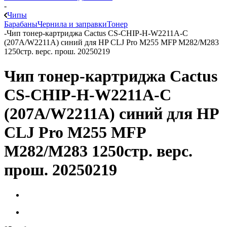
-
Чипы
Барабаны
Чернила и заправки
Тонер
-
Чип тонер-картриджа Cactus CS-CHIP-H-W2211A-C
(207A/W2211A) синий для HP CLJ Pro M255 MFP M282/M283
1250стр. верс. прош. 20250219
Чип тонер-картриджа Cactus
CS-CHIP-H-W2211A-C
(207A/W2211A) синий для HP
CLJ Pro M255 MFP
M282/M283 1250стр. верс.
прош. 20250219