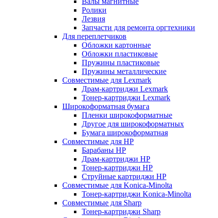
Валы магнитные
Ролики
Лезвия
Запчасти для ремонта оргтехники
Для переплетчиков
Обложки картонные
Обложки пластиковые
Пружины пластиковые
Пружины металлические
Совместимые для Lexmark
Драм-картриджи Lexmark
Тонер-картриджи Lexmark
Широкоформатная бумага
Пленки широкоформатные
Другое для широкоформатных
Бумага широкоформатная
Совместимые для HP
Барабаны HP
Драм-картриджи HP
Тонер-картриджи HP
Струйные картриджи HP
Совместимые для Konica-Minolta
Тонер-картриджи Konica-Minolta
Совместимые для Sharp
Тонер-картриджи Sharp