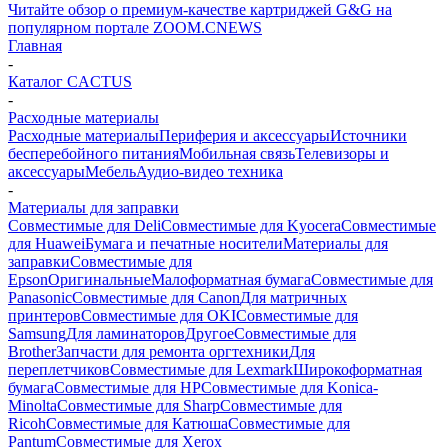
Читайте обзор о премиум-качестве картриджей G&G на
популярном портале ZOOM.CNEWS
Главная
-
Каталог CACTUS
-
Расходные материалы
Расходные материалы
Периферия и аксессуары
Источники
бесперебойного питания
Мобильная связь
Телевизоры и
аксессуары
Мебель
Аудио-видео техника
-
Материалы для заправки
Совместимые для Deli
Совместимые для Kyocera
Совместимые
для Huawei
Бумага и печатные носители
Материалы для
заправки
Совместимые для
Epson
Оригинальные
Малоформатная бумага
Совместимые для
Panasonic
Совместимые для Canon
Для матричных
принтеров
Совместимые для OKI
Совместимые для
Samsung
Для ламинаторов
Другое
Совместимые для
Brother
Запчасти для ремонта оргтехники
Для
переплетчиков
Совместимые для Lexmark
Широкоформатная
бумага
Совместимые для HP
Совместимые для Konica-
Minolta
Совместимые для Sharp
Совместимые для
Ricoh
Совместимые для Катюша
Совместимые для
Pantum
Совместимые для Xerox