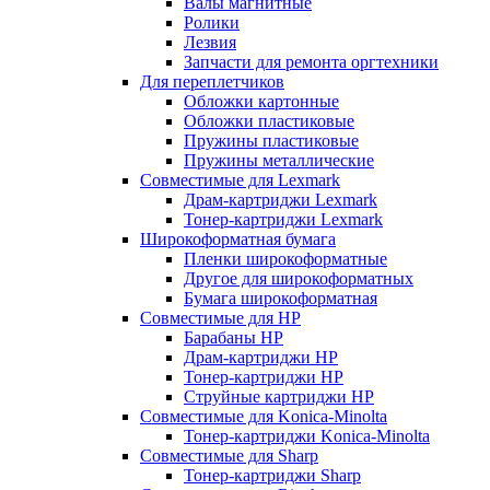
Валы магнитные
Ролики
Лезвия
Запчасти для ремонта оргтехники
Для переплетчиков
Обложки картонные
Обложки пластиковые
Пружины пластиковые
Пружины металлические
Совместимые для Lexmark
Драм-картриджи Lexmark
Тонер-картриджи Lexmark
Широкоформатная бумага
Пленки широкоформатные
Другое для широкоформатных
Бумага широкоформатная
Совместимые для HP
Барабаны HP
Драм-картриджи HP
Тонер-картриджи HP
Струйные картриджи HP
Совместимые для Konica-Minolta
Тонер-картриджи Konica-Minolta
Совместимые для Sharp
Тонер-картриджи Sharp