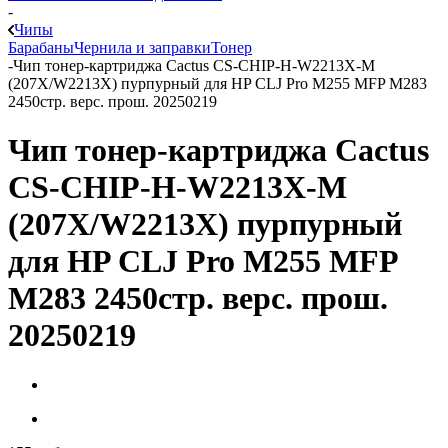
-
Чипы
Барабаны
Чернила и заправки
Тонер
-
Чип тонер-картриджа Cactus CS-CHIP-H-W2213X-M
(207X/W2213X) пурпурный для HP CLJ Pro M255 MFP M283
2450стр. верс. прош. 20250219
Чип тонер-картриджа Cactus
CS-CHIP-H-W2213X-M
(207X/W2213X) пурпурный
для HP CLJ Pro M255 MFP
M283 2450стр. верс. прош.
20250219