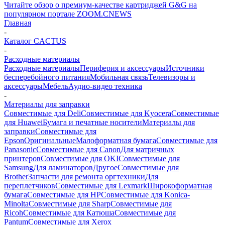
Читайте обзор о премиум-качестве картриджей G&G на
популярном портале ZOOM.CNEWS
Главная
-
Каталог CACTUS
-
Расходные материалы
Расходные материалы
Периферия и аксессуары
Источники
бесперебойного питания
Мобильная связь
Телевизоры и
аксессуары
Мебель
Аудио-видео техника
-
Материалы для заправки
Совместимые для Deli
Совместимые для Kyocera
Совместимые
для Huawei
Бумага и печатные носители
Материалы для
заправки
Совместимые для
Epson
Оригинальные
Малоформатная бумага
Совместимые для
Panasonic
Совместимые для Canon
Для матричных
принтеров
Совместимые для OKI
Совместимые для
Samsung
Для ламинаторов
Другое
Совместимые для
Brother
Запчасти для ремонта оргтехники
Для
переплетчиков
Совместимые для Lexmark
Широкоформатная
бумага
Совместимые для HP
Совместимые для Konica-
Minolta
Совместимые для Sharp
Совместимые для
Ricoh
Совместимые для Катюша
Совместимые для
Pantum
Совместимые для Xerox