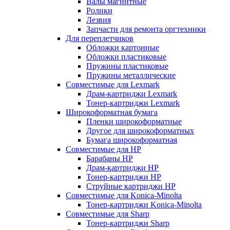
Валы магнитные
Ролики
Лезвия
Запчасти для ремонта оргтехники
Для переплетчиков
Обложки картонные
Обложки пластиковые
Пружины пластиковые
Пружины металлические
Совместимые для Lexmark
Драм-картриджи Lexmark
Тонер-картриджи Lexmark
Широкоформатная бумага
Пленки широкоформатные
Другое для широкоформатных
Бумага широкоформатная
Совместимые для HP
Барабаны HP
Драм-картриджи HP
Тонер-картриджи HP
Струйные картриджи HP
Совместимые для Konica-Minolta
Тонер-картриджи Konica-Minolta
Совместимые для Sharp
Тонер-картриджи Sharp