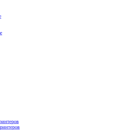
е
е
ринтеров
ринтеров