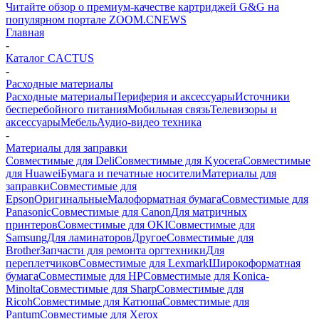
Читайте обзор о премиум-качестве картриджей G&G на
популярном портале ZOOM.CNEWS
Главная
-
Каталог CACTUS
-
Расходные материалы
Расходные материалы
Периферия и аксессуары
Источники
бесперебойного питания
Мобильная связь
Телевизоры и
аксессуары
Мебель
Аудио-видео техника
-
Материалы для заправки
Совместимые для Deli
Совместимые для Kyocera
Совместимые
для Huawei
Бумага и печатные носители
Материалы для
заправки
Совместимые для
Epson
Оригинальные
Малоформатная бумага
Совместимые для
Panasonic
Совместимые для Canon
Для матричных
принтеров
Совместимые для OKI
Совместимые для
Samsung
Для ламинаторов
Другое
Совместимые для
Brother
Запчасти для ремонта оргтехники
Для
переплетчиков
Совместимые для Lexmark
Широкоформатная
бумага
Совместимые для HP
Совместимые для Konica-
Minolta
Совместимые для Sharp
Совместимые для
Ricoh
Совместимые для Катюша
Совместимые для
Pantum
Совместимые для Xerox