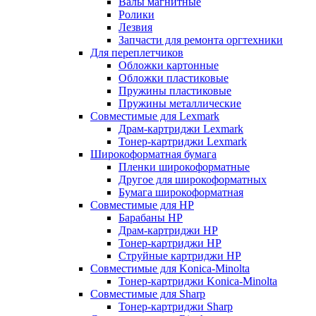
Валы магнитные
Ролики
Лезвия
Запчасти для ремонта оргтехники
Для переплетчиков
Обложки картонные
Обложки пластиковые
Пружины пластиковые
Пружины металлические
Совместимые для Lexmark
Драм-картриджи Lexmark
Тонер-картриджи Lexmark
Широкоформатная бумага
Пленки широкоформатные
Другое для широкоформатных
Бумага широкоформатная
Совместимые для HP
Барабаны HP
Драм-картриджи HP
Тонер-картриджи HP
Струйные картриджи HP
Совместимые для Konica-Minolta
Тонер-картриджи Konica-Minolta
Совместимые для Sharp
Тонер-картриджи Sharp